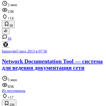
2 мин
23K
+14
29
16
banzayats
5 июл 2013 в 07:56
Network Documentation Tool — система
для ведения документации сети
5 мин
45K
Из песочницы
+17
226