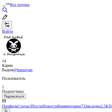
Все потоки
Войти
14
Карма
Вадим
@banzayats
Пользователь
1
Подписчики
Подписаться
Профиль
Статьи
3
Посты
Новости
Комментарии
73
Закладки
2.5K
П