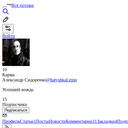
Все потоки
Войти
10
Карма
Александр Сидоренко
@batyshkaLenin
Усопший вождь
15
Подписчики
Подписаться
Профиль
Статьи
1
Посты
Новости
Комментарии
11
Закладки
4
Подп