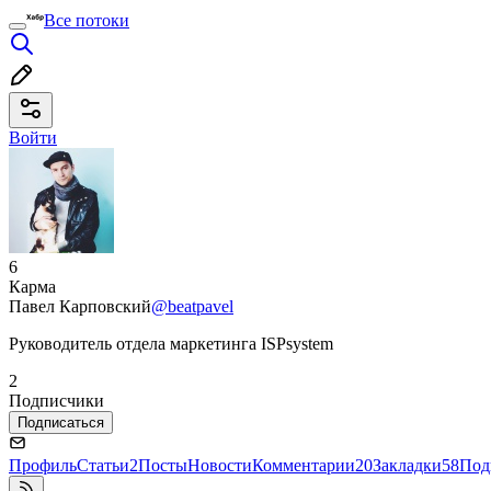
Все потоки
Войти
6
Карма
Павел Карповский
@beatpavel
Руководитель отдела маркетинга ISPsystem
2
Подписчики
Подписаться
Профиль
Статьи
2
Посты
Новости
Комментарии
20
Закладки
58
Под