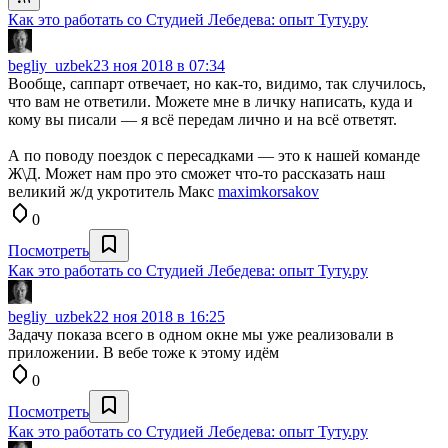
Как это работать со Студией Лебедева: опыт Туту.ру
begliy_uzbek
23 ноя 2018 в 07:34
Вообще, саппарт отвечает, но как-то, видимо, так случилось,
что вам не ответили. Можете мне в личку написать, куда и
кому вы писали — я всё передам лично и на всё ответят.
А по поводу поездок с пересадками — это к нашей команде
Ж\Д. Может нам про это сможет что-то рассказать наш
великий ж/д укротитель Макс
maximkorsakov
0
Посмотреть
Как это работать со Студией Лебедева: опыт Туту.ру
begliy_uzbek
22 ноя 2018 в 16:25
Задачу показа всего в одном окне мы уже реализовали в
приложении. В вебе тоже к этому идём
0
Посмотреть
Как это работать со Студией Лебедева: опыт Туту.ру