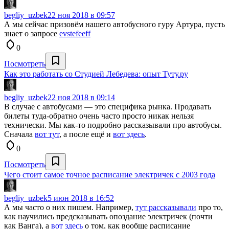
begliy_uzbek
22 ноя 2018 в 09:57
А мы сейчас призовём нашего автобусного гуру Артура, пусть
знает о запросе
evstefeeff
0
Посмотреть
Как это работать со Студией Лебедева: опыт Туту.ру
begliy_uzbek
22 ноя 2018 в 09:14
В случае с автобусами — это специфика рынка. Продавать
билеты туда-обратно очень часто просто никак нельзя
технически. Мы как-то подробно рассказывали про автобусы.
Сначала
вот тут
, а после ещё и
вот здесь
.
0
Посмотреть
Чего стоит самое точное расписание электричек с 2003 года
begliy_uzbek
5 июн 2018 в 16:52
А мы часто о них пишем. Например,
тут рассказывали
про то,
как научились предсказывать опоздание электричек (почти
как Ванга), а
вот здесь
о том, как вообще расписание