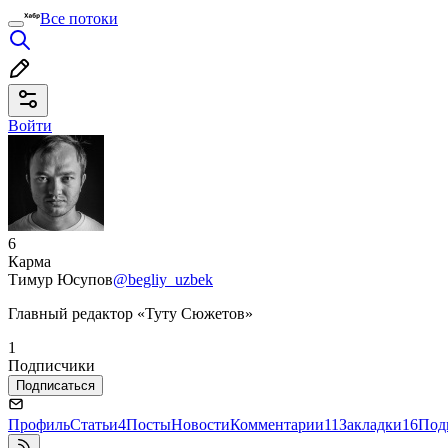
Все потоки
Войти
6
Карма
Тимур Юсупов
@begliy_uzbek
Главный редактор «Туту Сюжетов»
1
Подписчики
Подписаться
Профиль
Статьи
4
Посты
Новости
Комментарии
11
Закладки
16
Под