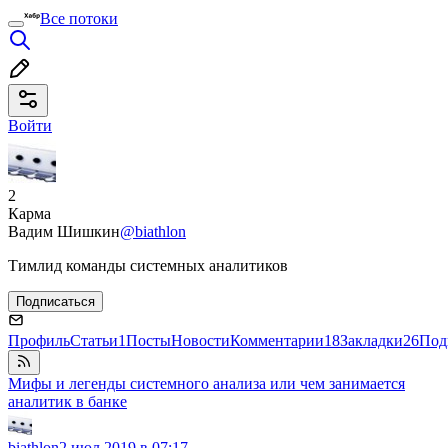
Все потоки
Войти
2
Карма
Вадим Шишкин
@biathlon
Тимлид команды системных аналитиков
Подписаться
Профиль
Статьи
1
Посты
Новости
Комментарии
18
Закладки
26
Под
Мифы и легенды системного анализа или чем занимается
аналитик в банке
biathlon
2 июл 2019 в 07:17