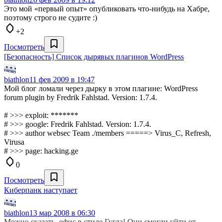
Это мой «первый опыт» опубликовать что-нибудь на Хабре,
поэтому строго не судите :)
+2
Посмотреть
[Безопасность] Список дырявых плагинов WordPress
biathlon
11 фев 2009 в 19:47
Мой блог ломали через дырку в этом плагине: WordPress
forum plugin by Fredrik Fahlstad. Version: 1.7.4.
# >>> exploit: *******
# >>> google: Fredrik Fahlstad. Version: 1.7.4.
# >>> author websec Team ./members =====> Virus_C, Refresh,
Virusa
# >>> page: hacking.ge
0
Посмотреть
Киберпанк наступает
biathlon
13 мар 2008 в 06:30
Можно сказать, офис в стиле Гугла! Они смогли уйти от