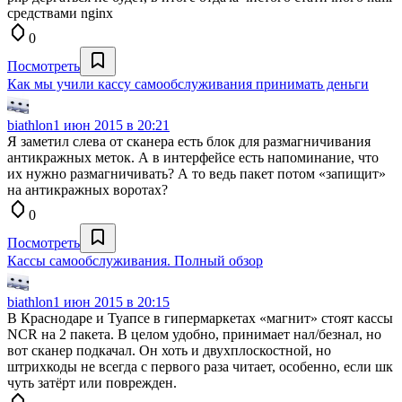
средствами nginx
0
Посмотреть
Как мы учили кассу самообслуживания принимать деньги
biathlon
1 июн 2015 в 20:21
Я заметил слева от сканера есть блок для размагничивания
антикражных меток. А в интерфейсе есть напоминание, что
их нужно размагничивать? А то ведь пакет потом «запищит»
на антикражных воротах?
0
Посмотреть
Кассы самообслуживания. Полный обзор
biathlon
1 июн 2015 в 20:15
В Краснодаре и Туапсе в гипермаркетах «магнит» стоят кассы
NCR на 2 пакета. В целом удобно, принимает нал/безнал, но
вот сканер подкачал. Он хоть и двухплоскостной, но
штрихкоды не всегда с первого раза читает, особенно, если шк
чуть затёрт или поврежден.