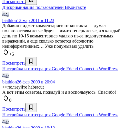
Посмотреть
Дискриминация пользователей ВКонтакте
biathlon
12 мар 2011 в 11:23
Добавил виджет комментариев от контакта — думал
пользователям легче будет… им-то теперь легче, а я каждый
день по 10-15 комментариев удаляю из-за недопустимых
выражений, а еще сколько остается абсолютно
неинформативных… Уже подумываю удалить.
+5
Посмотреть
Настройка и интеграция Google Friend Connect в WordPress
biathlon
26 фев 2009 в 20:04
>>пользуйте habracut
А вот этим советом, пожалуй и я воспользуюсь. Спасибо!
0
Посмотреть
Настройка и интеграция Google Friend Connect в WordPress
biathlon
26 фев 2009 в 19:12