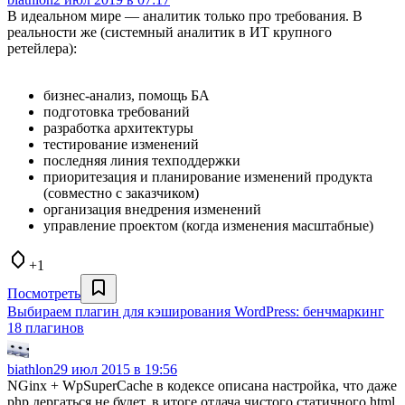
В идеальном мире — аналитик только про требования. В
реальности же (системный аналитик в ИТ крупного
ретейлера):
бизнес-анализ, помощь БА
подготовка требований
разработка архитектуры
тестирование изменений
последняя линия техподдержки
приоритезация и планирование изменений продукта
(совместно с заказчиком)
организация внедрения изменений
управление проектом (когда изменения масштабные)
+1
Посмотреть
Выбираем плагин для кэширования WordPress: бенчмаркинг
18 плагинов
biathlon
29 июл 2015 в 19:56
NGinx + WpSuperCache в кодексе описана настройка, что даже
php дергаться не будет, в итоге отдача чистого статичного html