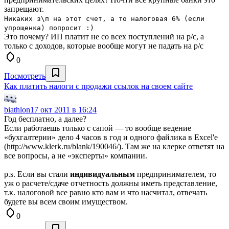
запрещают.
Никаких з\п на этот счет, а то налоговая 6% (если
упрощенка) попросит :)
Это почему? ИП платит не со всех поступлений на р/с, а
только с доходов, которые вообще могут не падать на р/с
0
Посмотреть
Как платить налоги с продажи ссылок на своем сайте
biathlon
17 окт 2011 в 16:24
Год бесплатно, а далее?
Если работаешь только с сапой — то вообще ведение
«бухгалтерии» дело 4 часов в год и одного файлика в Excel'e
(http://www.klerk.ru/blank/190046/). Там же на клерке ответят на
все вопросы, а не «эксперты» компании.
p.s. Если вы стали
индивидуальным
предпринимателем, то
уж о расчете/сдаче отчетность должны иметь представление,
т.к. налоговой все равно кто вам и что насчитал, отвечать
будете вы всем своим имуществом.
0