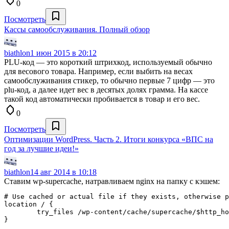
0
Посмотреть
Кассы самообслуживания. Полный обзор
biathlon
1 июн 2015 в 20:12
PLU-код — это короткий штрихкод, используемый обычно
для весового товара. Например, если выбить на весах
самообслуживания стикер, то обычно первые 7 цифр — это
plu-код, а далее идет вес в десятых долях грамма. На кассе
такой код автоматически пробивается в товар и его вес.
0
Посмотреть
Оптимизации WordPress. Часть 2. Итоги конкурсa «ВПС на
год за лучшие идеи!»
biathlon
14 авг 2014 в 10:18
Ставим wp-supercache, натравливаем nginx на папку с кэшем:
# Use cached or actual file if they exists, otherwise p
location / {

        try_files /wp-content/cache/supercache/$http_ho