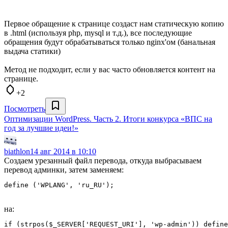
Первое обращение к странице создаст нам статическую копию
в .html (используя php, mysql и т.д.), все последующие
обращения будут обрабатываться только nginx'ом (банальная
выдача статики)
Метод не подходит, если у вас часто обновляется контент на
странице.
+2
Посмотреть
Оптимизации WordPress. Часть 2. Итоги конкурсa «ВПС на
год за лучшие идеи!»
biathlon
14 авг 2014 в 10:10
Создаем урезанный файл перевода, откуда выбрасываем
перевод админки, затем заменяем:
define ('WPLANG', 'ru_RU');
на:
if (strpos($_SERVER['REQUEST_URI'], 'wp-admin')) define