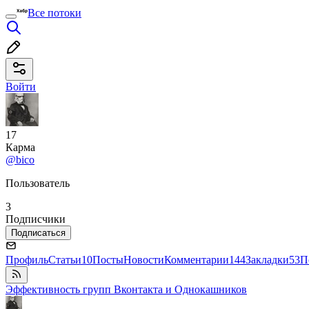
Все потоки
Войти
17
Карма
@bico
Пользователь
3
Подписчики
Подписаться
Профиль
Статьи
10
Посты
Новости
Комментарии
144
Закладки
53
П
Эффективность групп Вконтакта и Однокашников