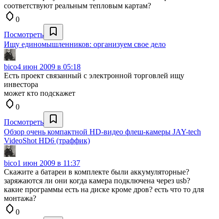
соответствуют реальным тепловым картам?
0
Посмотреть
Ищу единомышленников: организуем свое дело
bico
4 июн 2009 в 05:18
Есть проект связанный с электронной торговлей ищу
инвестора
может кто подскажет
0
Посмотреть
Обзор очень компактной HD-видео флеш-камеры JAY-tech
VideoShot HD6 (траффик)
bico
1 июн 2009 в 11:37
Скажите а батареи в комплекте были аккумуляторные?
заряжаются ли они когда камера подключена через usb?
какие программы есть на диске кроме дров? есть что то для
монтажа?
0