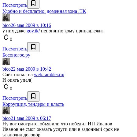
Посмотреть
Удобно и бесплатно: доменная зона .TK
bico
26 мая 2009 в 10:16
у них даже
gov.tk/
непонятно кому принадлежит
0
Посмотреть
Босоногое.ру
bico
22 мая 2009 в 10:42
Сайт попал на
web.rambler.ru/
И опять упал(
0
Посмотреть
Коррупция, тендеры и власть
bico
21 мая 2009 в 06:17
Ну вот смотрите, объявили что победил ИП Иванов
Иванов не смог оказать услуги или в задонный срок не
заключил договор