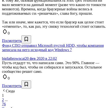
К тому же, базовая функциональность этих трех технологий
мало меняется на данный момент (разве что какие-то тонкости
меняются). Времена, когда браузерные войны велись в
поддепживаемых css «рюшечках», слава богу, прошли.
Так или иначе, мне кажется, что если браузер как целое стоит
«отменить», то, как раз, эту связку технологий стоит оставить.
0
Посмотреть
Фонд СПО отправил Microsoft пустой HDD, чтобы компания
записала на него исходный код Windows 7
bigfatbrowncat
20 фев 2020 в 22:02
Пусть отдадут то, что написали сами. Это 90%. Главное —
чтобы код был, чтобы он собирался и запускался. Остальное
сообщество решит само.
0
Посмотреть
Сюда
1
2
...
76