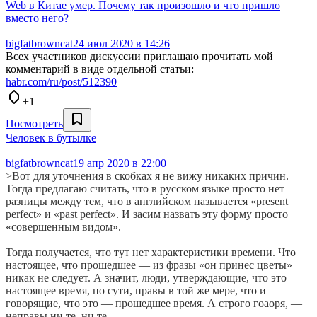
Web в Китае умер. Почему так произошло и что пришло
вместо него?
bigfatbrowncat
24 июл 2020 в 14:26
Всех участников дискуссии приглашаю прочитать мой
комментарий в виде отдельной статьи:
habr.com/ru/post/512390
+1
Посмотреть
Человек в бутылке
bigfatbrowncat
19 апр 2020 в 22:00
>Вот для уточнения в скобках я не вижу никаких причин.
Тогда предлагаю считать, что в русском языке просто нет
разницы между тем, что в английском называется «present
perfect» и «past perfect». И засим назвать эту форму просто
«совершенным видом».
Тогда получается, что тут нет характеристики времени. Что
настоящее, что прошедшее — из фразы «он принес цветы»
никак не следует. А значит, люди, утверждающие, что это
настоящее время, по сути, правы в той же мере, что и
говорящие, что это — прошедшее время. А строго гоаоря, —
неправы ни те, ни те.