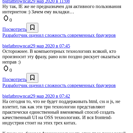
bigfatbrowncat
29 мар 2020 в 11:08
Ну так, IE же не предназначен для активного пользования
интернетом :) Зачем ему вкладки…
0
Посмотреть
Разработчик оценил сложность современных браузеров
bigfatbrowncat
29 мар 2020 в 07:45
Осторожнее. В компьютерных технологиях всякий, кто
произносит эту фразу, рано или поздно рискует оказаться
неправ :)
0
Посмотреть
Разработчик оценил сложность современных браузеров
bigfatbrowncat
29 мар 2020 в 07:42
На сегодня то, что не будет поддерживать html, css и js, не
взлетит, так как эти три технологии представляют
практически единственный вменяемый способ создать
качественный UI на OSS технологиях. И вся frontend-
индустрия стоит на этих трех китах.