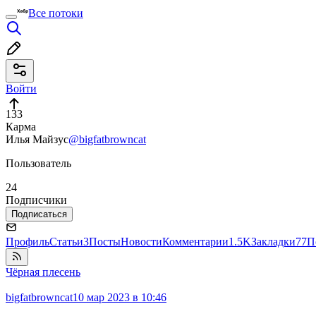
Все потоки
Войти
133
Карма
Илья Майзус
@bigfatbrowncat
Пользователь
24
Подписчики
Подписаться
Профиль
Статьи
3
Посты
Новости
Комментарии
1.5K
Закладки
77
П
Чёрная плесень
bigfatbrowncat
10 мар 2023 в 10:46