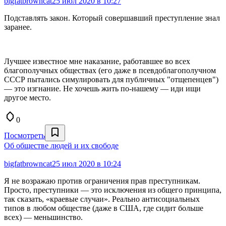
bigfatbrowncat
25 июл 2020 в 10:27
Подставлять закон. Который совершавший преступление знал
заранее.
Лучшее известное мне наказание, работавшее во всех
благополучных обществах (его даже в псевдоблагополучном
СССР пытались симулировать для публичных "отщепенцев")
— это изгнание. Не хочешь жить по-нашему — иди ищи
другое место.
0
Посмотреть
Об обществе людей и их свободе
bigfatbrowncat
25 июл 2020 в 10:24
Я не возражаю против ограничения прав преступникам.
Просто, преступники — это исключения из общего принципа,
так сказать, «краевые случаи». Реально антисоциальных
типов в любом обществе (даже в США, где сидит больше
всех) — меньшинство.