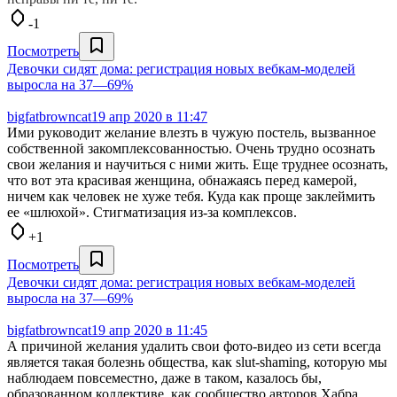
-1
Посмотреть
Девочки сидят дома: регистрация новых вебкам-моделей
выросла на 37—69%
bigfatbrowncat
19 апр 2020 в 11:47
Ими руководит желание влезть в чужую постель, вызванное
собственной закомплексованностью. Очень трудно осознать
свои желания и научиться с ними жить. Еще труднее осознать,
что вот эта красивая женщина, обнажаясь перед камерой,
ничем как человек не хуже тебя. Куда как проще заклеймить
ее «шлюхой». Стигматизация из-за комплексов.
+1
Посмотреть
Девочки сидят дома: регистрация новых вебкам-моделей
выросла на 37—69%
bigfatbrowncat
19 апр 2020 в 11:45
А причиной желания удалить свои фото-видео из сети всегда
является такая болезнь общества, как slut-shaming, которую мы
наблюдаем повсеместно, даже в таком, казалось бы,
образованном коллективе, как сообщество авторов Хабра.