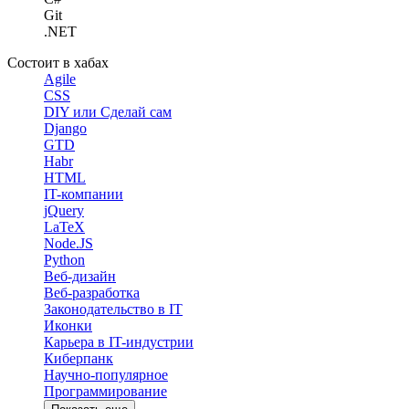
Git
.NET
Состоит в хабах
Agile
CSS
DIY или Сделай сам
Django
GTD
Habr
HTML
IT-компании
jQuery
LaTeX
Node.JS
Python
Веб-дизайн
Веб-разработка
Законодательство в IT
Иконки
Карьера в IT-индустрии
Киберпанк
Научно-популярное
Программирование