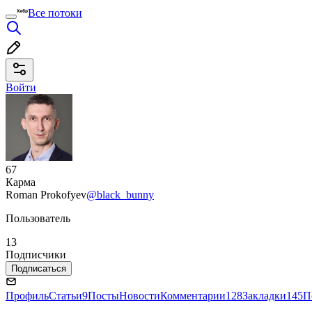
Все потоки
Войти
67
Карма
Roman Prokofyev
@black_bunny
Пользователь
13
Подписчики
Подписаться
Профиль
Статьи
9
Посты
Новости
Комментарии
128
Закладки
145
П