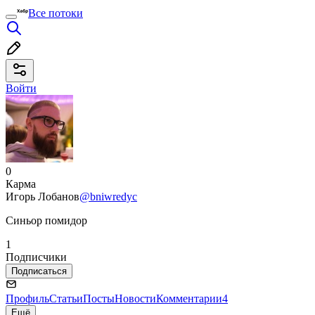
Все потоки
Войти
0
Карма
Игорь Лобанов
@bniwredyc
Синьор помидор
1
Подписчики
Подписаться
Профиль
Статьи
Посты
Новости
Комментарии
4
Ещё