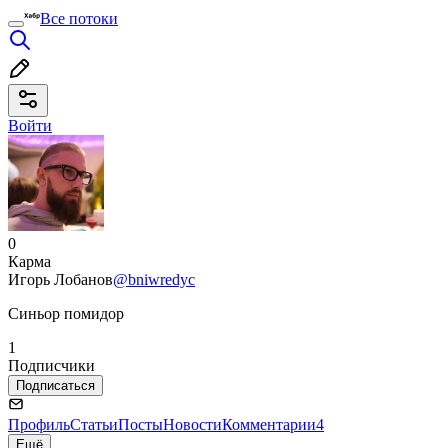
Все потоки
Войти
0
Карма
Игорь Лобанов
@bniwredyc
Синьор помидор
1
Подписчики
Подписаться
Профиль
Статьи
Посты
Новости
Комментарии
4
Ещё