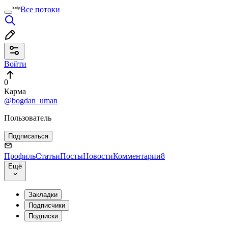
Все потоки
Войти
0
Карма
@bogdan_uman
Пользователь
Подписаться
Профиль
Статьи
Посты
Новости
Комментарии
8
Ещё
Закладки
Подписчики
Подписки