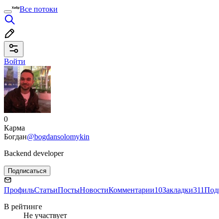
Все потоки
Войти
0
Карма
Богдан
@bogdansolomykin
Backend developer
Подписаться
Профиль
Статьи
Посты
Новости
Комментарии
10
Закладки
311
Под
В рейтинге
Не участвует