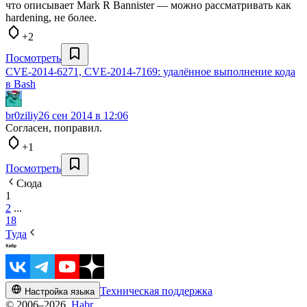
что описывает Mark R Bannister — можно рассматривать как
hardening, не более.
+2
Посмотреть
CVE-2014-6271, CVE-2014-7169: удалённое выполнение кода
в Bash
br0ziliy
26 сен 2014 в 12:06
Согласен, поправил.
+1
Посмотреть
Сюда
1
2
...
18
Туда
Техническая поддержка
Настройка языка
© 2006–2026,
Habr