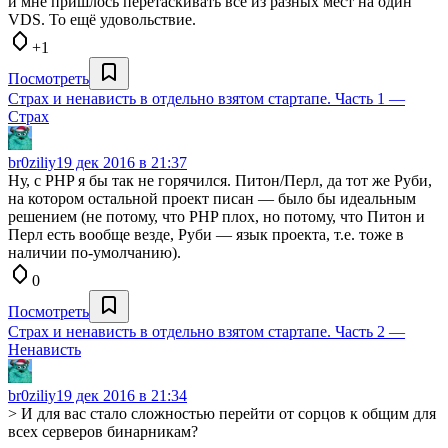
и мне пришлось перетаскивать всё из разных мест на один
VDS. То ещё удовольствие.
+1
Посмотреть
Страх и ненависть в отдельно взятом стартапе. Часть 1 —
Cтрах
br0ziliy
19 дек 2016 в 21:37
Ну, с PHP я бы так не горячился. Питон/Перл, да тот же Руби,
на котором остальной проект писан — было бы идеальным
решением (не потому, что PHP плох, но потому, что Питон и
Перл есть вообще везде, Руби — язык проекта, т.е. тоже в
наличии по-умолчанию).
0
Посмотреть
Страх и ненависть в отдельно взятом стартапе. Часть 2 —
Ненависть
br0ziliy
19 дек 2016 в 21:34
> И для вас стало сложностью перейти от сорцов к общим для
всех серверов бинарникам?