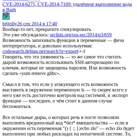
CVE-2014-6271, CVE-2014-7169: удалённое выполнение кода
в Bash
br0ziliy
26 сен 2014 в 17:40
Вообще-то нет, прекратите спекулировать.
Это уже обсуждалось:
seclists.org/oss-sec/2014/q3/659
Возможность запихивать функции в переменные — фича
интерпретатора, и довольно используемая:
codesearch.debian.net/search?q=export
\+-f
Говорить, что это уязвимость — то же самое что считать
дырой возможность использовать SSH-авторизацию по
ключам, которые не защищены паролем. Или возможность
сделать «yum remove glibc».
Смысл в том, что если у атакующего есть возможность
выставить в окружении переменную ls — то скорее всего у
него уже есть достаточно контроля над системой, и экспорт
функции — последнее, о чём стоит в данном случае
беспокоиться.
Все остальные дыры, о которых речь в посте позволяли
выполнять вредоносный код *без* вмешательства — если в
окружении есть переменная "() { :; };echo zlo" — echo zlo будет
выполнено при любых раскладах на непатченой системе. То,