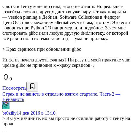
Слоты в Генту конечно сила, этого не отнять. Но реальные
юзкейсы слотов в других дистрах уже пару лет как покрыты
— version pinning в Дебиан, Software Collections в Федоре/
ЦентОС, плюс механизм alternatives что там, что там. Это если
говорить про Python 2/3 например, или подобное. Зачем мне
слотировать glibc (или любую другую библиотеку, от которой
всё равно пол-системы зависит) — ума не приложу.
> Крах сервисов при обновлении glibc
Инфа из начала двухтысячных? Ни разу на моей практике yum
update glibc не приводил к «краху сервисов».
0
Посмотреть
Страх и ненависть в отдельно взятом стартапе. Часть 2 —
Ненависть
br0ziliy
14 дек 2016 в 13:10
> Вы уж извините, но вы просто не осилили работу с генту на
проде