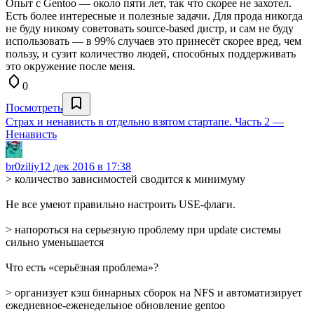
Опыт с Gentoo — около пяти лет, так что скорее не захотел.
Есть более интересные и полезные задачи. Для прода никогда
не буду никому советовать source-based дистр, и сам не буду
использовать — в 99% случаев это принесёт скорее вред, чем
пользу, и сузит количество людей, способных поддерживать
это окружение после меня.
0
Посмотреть
Страх и ненависть в отдельно взятом стартапе. Часть 2 —
Ненависть
br0ziliy
12 дек 2016 в 17:38
> количество зависимостей сводится к минимуму
Не все умеют правильно настроить USE-флаги.
> напороться на серьезную проблему при update системы
сильно уменьшается
Что есть «серьёзная проблема»?
> организует кэш бинарных сборок на NFS и автоматизирует
ежедневное-еженедельное обновление gentoo