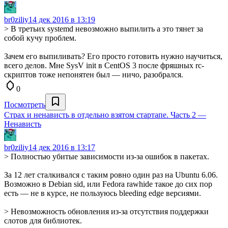
br0ziliy
14 дек 2016 в 13:19
> В третьих systemd невозможно выпилить а это тянет за
собой кучу проблем.
Зачем его выпиливать? Его просто готовить нужно научиться,
всего делов. Мне SysV init в CentOS 3 после фряшных rc-
скриптов тоже непонятен был — ничо, разобрался.
0
Посмотреть
Страх и ненависть в отдельно взятом стартапе. Часть 2 —
Ненависть
br0ziliy
14 дек 2016 в 13:17
> Полностью убитые зависимости из-за ошибок в пакетах.
За 12 лет сталкивался с таким ровно один раз на Ubuntu 6.06.
Возможно в Debian sid, или Fedora rawhide такое до сих пор
есть — не в курсе, не пользуюсь bleeding edge версиями.
> Невозможность обновления из-за отсутствия поддержки
слотов для библиотек.