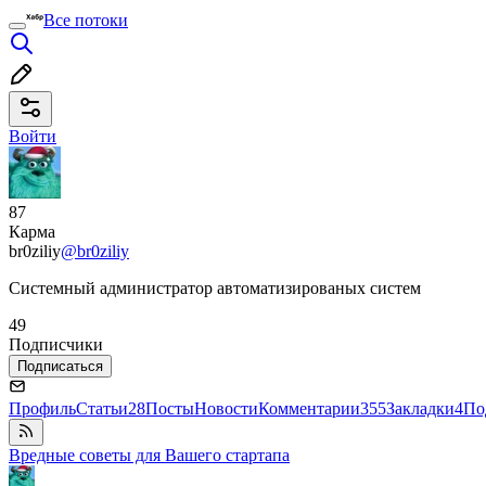
Все потоки
Войти
87
Карма
br0ziliy
@br0ziliy
Системный администратор автоматизированых систем
49
Подписчики
Подписаться
Профиль
Статьи
28
Посты
Новости
Комментарии
355
Закладки
4
По
Вредные советы для Вашего стартапа