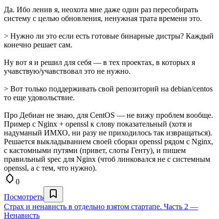
Да. Ибо ленив я, неохота мне даже один раз пересобирать
систему с целью обновления, ненужная трата времени это.
> Нужно ли это если есть готовые бинарные дистры? Каждый
конечно решает сам.
Ну вот я и решил для себя — в тех проектах, в которых я
учавствую/учавствовал это не нужно.
> Вот только поддерживать свой репозиторий на debian/centos
то еще удовольствие.
Про Дебиан не знаю, для CentOS — не вижу проблем вообще.
Пример с Nginx + openssl к слову показательный (хотя и
надуманый ИМХО, ни разу не приходилось так извращаться).
Решается выкладыванием своей сборки openssl рядом с Nginx,
с кастомными путями (привет, слоты Генту), и пишем
правильный spec для Nginx (чтоб линковался не с системным
openssl, а с тем, что нужно).
0
Посмотреть
Страх и ненависть в отдельно взятом стартапе. Часть 2 —
Ненависть