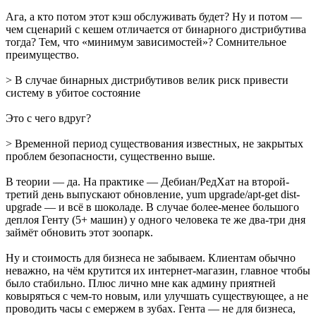
Ага, а кто потом этот кэш обслуживать будет? Ну и потом —
чем сценарий с кешем отличается от бинарного дистрибутива
тогда? Тем, что «минимум зависимостей»? Сомнительное
преимущество.
> В случае бинарных дистрибутивов велик риск привести
систему в убитое состояние
Это с чего вдруг?
> Временной период существования известных, не закрытых
проблем безопасности, существенно выше.
В теории — да. На практике — Дебиан/РедХат на второй-
третий день выпускают обновление, yum upgrade/apt-get dist-
upgrade — и всё в шоколаде. В случае более-менее большого
деплоя Генту (5+ машин) у одного человека те же два-три дня
займёт обновить этот зоопарк.
Ну и стоимость для бизнеса не забываем. Клиентам обычно
неважно, на чём крутится их интернет-магазин, главное чтобы
было стабильно. Плюс лично мне как админу приятней
ковыряться с чем-то новым, или улучшать существующее, а не
проводить часы с емержем в зубах. Гента — не для бизнеса,