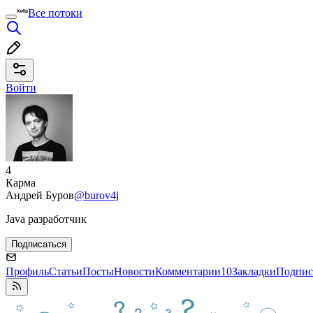
Все потоки
Войти
4
Карма
Андрей Буров
@burov4j
Java разработчик
Подписаться
Профиль
Статьи
Посты
Новости
Комментарии
10
Закладки
Подпис