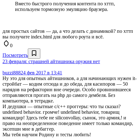
Вместо быстрого получения контента по хттп,
используем тормозную эмуляцию браузера.
для простых сайтов — да, а что делать с динамикой? по хттп
вы получите index.html для любого роута и всё.
0
Посмотреть
23 февраля: страшней айтишника оружия нет
buzzi888
24 фев 2017 в 13:41
Ну это для опытных айтишников, а для начинающих нужен it-
стройбат — кодим отсюда и до обеда, для касипоров — 50
нарядов на рефакторин вне очереди. Особо провинившееся
отправляются прогать на php до самого дембеля. Без
компьютера, в тетрадке.
И дедушки — опытные c/c++ проггеры: что ты сказал?
undefined behavior. громче! undefined behavior, товарищ
командир! Здесь тебе не siliconvollay, сынок, это армия,! и
право на неопределенное поведение имеет только командир,
эксепшн мне в дебаггер.
Мы тебя научим Родину и тесты любить!