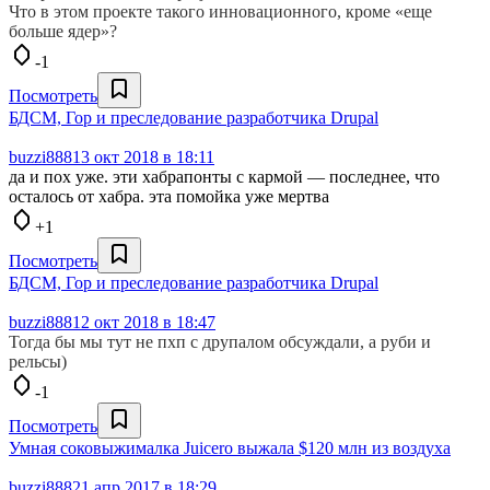
Что в этом проекте такого инновационного, кроме «еще
больше ядер»?
-1
Посмотреть
БДСМ, Гор и преследование разработчика Drupal
buzzi888
13 окт 2018 в 18:11
да и пох уже. эти хабрапонты с кармой — последнее, что
осталось от хабра. эта помойка уже мертва
+1
Посмотреть
БДСМ, Гор и преследование разработчика Drupal
buzzi888
12 окт 2018 в 18:47
Тогда бы мы тут не пхп с друпалом обсуждали, а руби и
рельсы)
-1
Посмотреть
Умная соковыжималка Juicero выжала $120 млн из воздуха
buzzi888
21 апр 2017 в 18:29