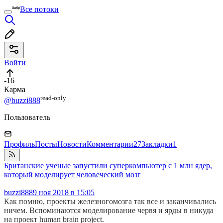
Все потоки
Войти
-16
Карма
read⁠-⁠only
@buzzi888
Пользователь
Профиль
Посты
Новости
Комментарии
27
Закладки
1
Британские ученые запустили суперкомпьютер с 1 млн ядер,
который моделирует человеческий мозг
buzzi888
9 ноя 2018 в 15:05
Как помню, проекты железногомозга так все и заканчивались
ничем. Вспоминаются моделирование червя и ярды в никуда
на проект human brain project.