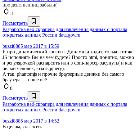
про девственниц забыли(
-1
Посмотреть
Разработка веб-скрапера для извлечения данных с портала
открытых данных России data.gov.ru
buzzi888
5 мар 2017 в 15:59
Я про динамический контент. Динамика ходит, только тот же
JS исполнять Вы на чем будете? Просто html, понятно, можно
и регулярочкой распарсить или в dom-парсер засунуть( и как
белый человек, юзать jquery).
А так, phantomjs и прочие браузерные движки без самого
браузера — наше всё.
0
Посмотреть
Разработка веб-скрапера для извлечения данных с портала
открытых данных России data.gov.ru
buzzi888
5 мар 2017 в 14:52
В целом, согласен.