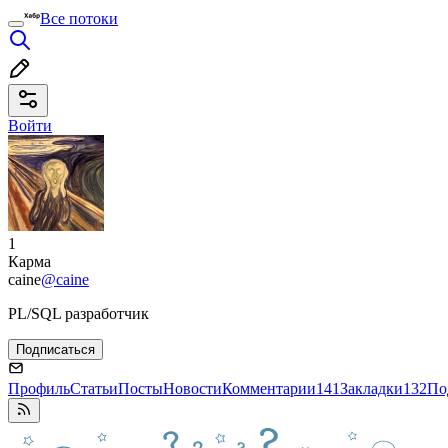
Все потоки
Войти
1
Карма
caine
@caine
PL/SQL разработчик
Подписаться
Профиль
Статьи
Посты
Новости
Комментарии
141
Закладки
132
По