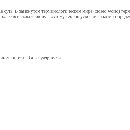
 Не суть. В замкнутом терминологическом мире (closed world) т
 более высоком уровне. Поэтому теория усвоения знаний определ
ономерности aka регулярности.