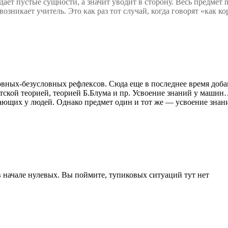
дает пустые сущности, а значит уводит в сторону. Весь предме
зникает учитель. Это как раз тот случай, когда говорят «как ко
ловных-безусловных рефлексов. Сюда еще в последнее время до
стской теорией, теорией Б.Блума и пр. Усвоение знаний у маши
кающих у людей. Однако предмет один и тот же — усвоение знан
в начале нулевых. Вы поймите, тупиковых ситуаций тут нет