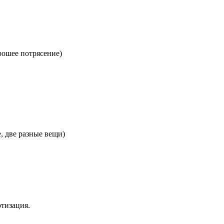
рошее потрясение)
е, две разные вещи)
ртизация.