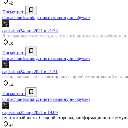
-2
Посмотреть
О machine learning: никто машину не обучает
capissimo
24 апр 2021 в 21:33
Я отталкиваюсь от того, как это воспринимается за рубежом, и
-6
Посмотреть
О machine learning: никто машину не обучает
capissimo
24 апр 2021 в 21:31
все правильно, только вот процесс приобретения знаний в зави
-4
Посмотреть
О machine learning: никто машину не обучает
capissimo
24 апр 2021 в 19:09
ну, это крайности. С одной стороны, «информационно-коммуни
+1