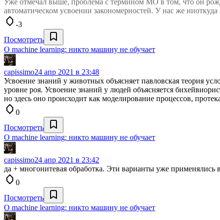
Уже отмечал выше, проблема с термином МО в том, что он рож
автоматическом усвоении закономерностей. У нас же ниоткуда во
-3
Посмотреть
О machine learning: никто машину не обучает
capissimo
24 апр 2021 в 23:48
Усвоение знаний у животных объясняет павловская теория ус
уровне роя. Усвоение знаний у людей объясняется бихейвиори
но здесь оно происходит как моделирование процессов, проте
0
Посмотреть
О machine learning: никто машину не обучает
capissimo
24 апр 2021 в 23:42
да + многонитевая обработка. Эти варианты уже применялись 
0
Посмотреть
О machine learning: никто машину не обучает