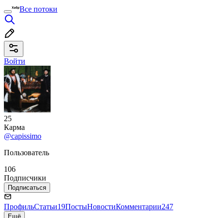
Все потоки
Войти
25
Карма
@capissimo
Пользователь
106
Подписчики
Подписаться
Профиль
Статьи
19
Посты
Новости
Комментарии
247
Ещё