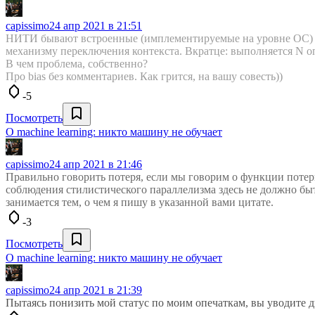
capissimo
24 апр 2021 в 21:51
НИТИ бывают встроенные (имплементируемые на уровне ОС) и
механизму переключения контекста. Вкратце: выполняется N о
В чем проблема, собственно?
Про bias без комментариев. Как грится, на вашу совесть))
-5
Посмотреть
О machine learning: никто машину не обучает
capissimo
24 апр 2021 в 21:46
Правильно говорить потеря, если мы говорим о функции потери.
соблюдения стилистического параллелизма здесь не должно бы
занимается тем, о чем я пишу в указанной вами цитате.
-3
Посмотреть
О machine learning: никто машину не обучает
capissimo
24 апр 2021 в 21:39
Пытаясь понизить мой статус по моим опечаткам, вы уводите д