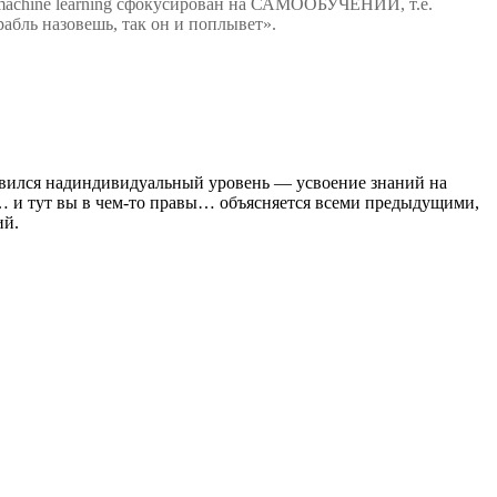
т machine learning сфокусирован на САМООБУЧЕНИИ, т.е.
рабль назовешь, так он и поплывет».
бавился надиндивидуальный уровень — усвоение знаний на
н… и тут вы в чем-то правы… объясняется всеми предыдущими,
ий.