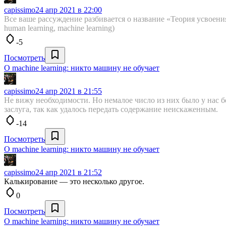
capissimo
24 апр 2021 в 22:00
Все ваше рассуждение разбивается о название «Теория усвоения зна
human learning, machine learning)
-5
Посмотреть
О machine learning: никто машину не обучает
capissimo
24 апр 2021 в 21:55
Не вижу необходимости. Но немалое число из них было у нас б
заслуга, так как удалось передать содержание неискаженным.
-14
Посмотреть
О machine learning: никто машину не обучает
capissimo
24 апр 2021 в 21:52
Калькирование — это несколько другое.
0
Посмотреть
О machine learning: никто машину не обучает