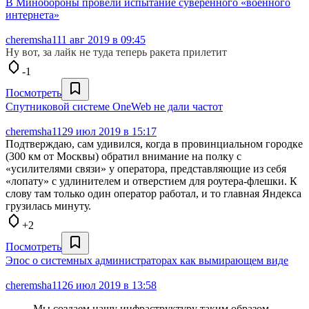
В Минобороны провели испытание суверенного «военного
интернета»
cheremsha11
1 авг 2019 в 09:45
Ну вот, за лайк не туда теперь ракета прилетит
-1
Посмотреть
Спутниковой системе OneWeb не дали частот
cheremsha11
29 июл 2019 в 15:17
Подтверждаю, сам удивился, когда в провинциальном городке
(300 км от Москвы) обратил внимание на полку с
«усилителями связи» у оператора, представляющие из себя
«лопату» с удлинителем и отверстием для роутера-флешки. К
слову там только один оператор работал, и то главная Яндекса
грузилась минуту.
+2
Посмотреть
Эпос о системных администраторах как вымирающем виде
cheremsha11
26 июл 2019 в 13:58
Мы создаем нашу инфраструктуру таким образом,