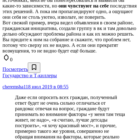
источниках, многие бы поинтересовались и выявили бы
какие-то зависимости, но
они чувствуют на себе
последствия
этих решений. А пока им пропагандируют одно, а ощущают
они себя не столь уютно, извольте, не поверить.
Вот свежий пример, вчера видел объявления в своем районе,
гражданская инициатива, создали группу в вк и там довольно
дельно обсуждают проблемы района и как их можно решить.
Вы придите к ним на собрание и скажите, что проблем нет,
потому что сверху их не видно. А если они прекратят
возмущения, то не видно будет ещё больше.
0
Посмотреть
Государство и Т-киллеры
cheremsha11
8 июл 2019 в 08:55
Даже если опросить всех граждан, полученный
ответ будет не очень сильно отличаться от
рандома: отвечая на вопрос, граждане будут
принимать во внимание факторы «у меня там теща
живет, не надо», «я считаю, лучше детсады
построить», «я хочу красивый мост», и прочие,
примерно такого же уровня, совершенно не
обращая внимания на факторы, которые реально