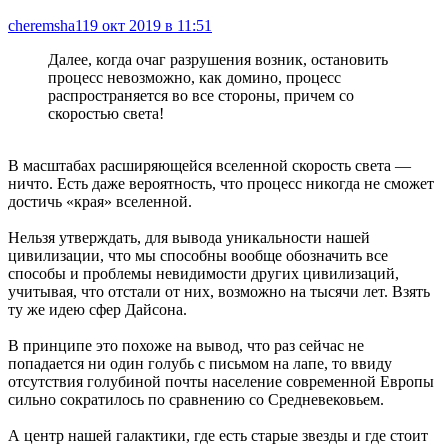
cheremsha11
9 окт 2019 в 11:51
Далее, когда очаг разрушения возник, остановить
процесс невозможно, как домино, процесс
распространяется во все стороны, причем со
скоростью света!
В масштабах расширяющейся вселенной скорость света —
ничто. Есть даже вероятность, что процесс никогда не сможет
достичь «края» вселенной.
Нельзя утверждать, для вывода уникальности нашей
цивилизации, что мы способны вообще обозначить все
способы и проблемы невидимости других цивилизаций,
учитывая, что отстали от них, возможно на тысячи лет. Взять
ту же идею сфер Дайсона.
В принципе это похоже на вывод, что раз сейчас не
попадается ни один голубь с письмом на лапе, то ввиду
отсутствия голубиной почты население современной Европы
сильно сократилось по сравнению со Средневековьем.
А центр нашей галактики, где есть старые звезды и где стоит