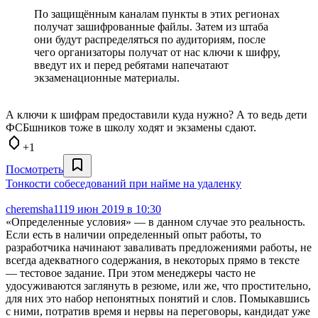
По защищённым каналам пункты в этих регионах
получат зашифрованные файлы. Затем из штаба
они будут распределяться по аудиториям, после
чего организаторы получат от нас ключи к шифру,
введут их и перед ребятами напечатают
экзаменационные материалы.
А ключи к шифрам предоставили куда нужно? А то ведь дети
ФСБшников тоже в школу ходят и экзамены сдают.
+1
Посмотреть
Тонкости собеседований при найме на удаленку
cheremsha11
19 июн 2019 в 10:30
«Определенные условия» — в данном случае это реальность.
Если есть в наличии определенный опыт работы, то
разработчика начинают заваливать предложениями работы, не
всегда адекватного содержания, в некоторых прямо в тексте
— тестовое задание. При этом менеджеры часто не
удосуживаются заглянуть в резюме, или же, что простительно,
для них это набор непонятных понятий и слов. Помыкавшись
с ними, потратив время и нервы на переговоры, кандидат уже