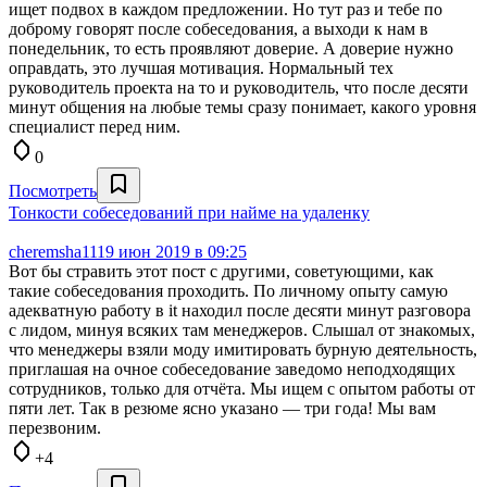
ищет подвох в каждом предложении. Но тут раз и тебе по
доброму говорят после собеседования, а выходи к нам в
понедельник, то есть проявляют доверие. А доверие нужно
оправдать, это лучшая мотивация. Нормальный тех
руководитель проекта на то и руководитель, что после десяти
минут общения на любые темы сразу понимает, какого уровня
специалист перед ним.
0
Посмотреть
Тонкости собеседований при найме на удаленку
cheremsha11
19 июн 2019 в 09:25
Вот бы стравить этот пост с другими, советующими, как
такие собеседования проходить. По личному опыту самую
адекватную работу в it находил после десяти минут разговора
с лидом, минуя всяких там менеджеров. Слышал от знакомых,
что менеджеры взяли моду имитировать бурную деятельность,
приглашая на очное собеседование заведомо неподходящих
сотрудников, только для отчёта. Мы ищем с опытом работы от
пяти лет. Так в резюме ясно указано — три года! Мы вам
перезвоним.
+4