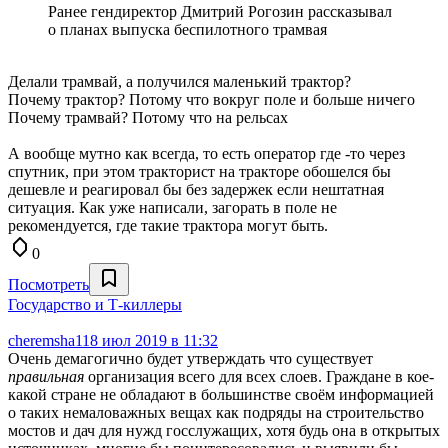
Ранее гендиректор Дмитрий Рогозин рассказывал
о планах выпуска беспилотного трамвая
Делали трамвай, а получился маленький трактор?
Почему трактор? Потому что вокруг поле и больше ничего
Почему трамвай? Потому что на рельсах
А вообще мутно как всегда, то есть оператор где -то через
спутник, при этом тракторист на тракторе обошелся бы
дешевле и реагировал бы без задержек если нештатная
ситуация. Как уже написали, загорать в поле не
рекомендуется, где такие трактора могут быть.
0
Посмотреть
Государство и Т-киллеры
cheremsha11
8 июл 2019 в 11:32
Очень демагогично будет утверждать что существует
правильная
организация всего для всех слоев. Граждане в кое-
какой стране не обладают в большинстве своём информацией
о таких немаловажных вещах как подряды на строительство
мостов и дач для нужд госслужащих, хотя будь она в открытых