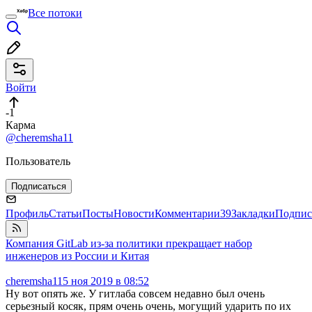
Все потоки
Войти
-1
Карма
@cheremsha11
Пользователь
Подписаться
Профиль
Статьи
Посты
Новости
Комментарии
39
Закладки
Подпис
Компания GitLab из-за политики прекращает набор
инженеров из России и Китая
cheremsha11
5 ноя 2019 в 08:52
Ну вот опять же. У гитлаба совсем недавно был очень
серьезный косяк, прям очень очень, могущий ударить по их