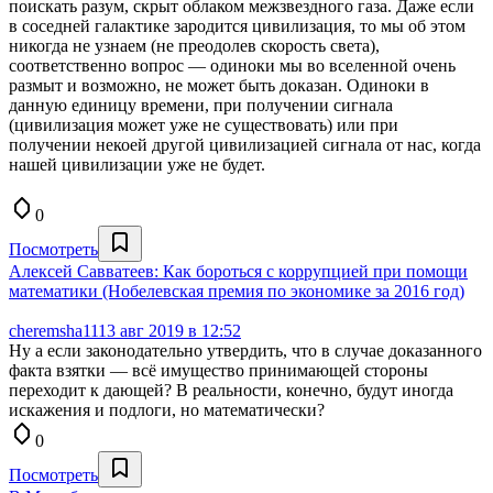
поискать разум, скрыт облаком межзвездного газа. Даже если
в соседней галактике зародится цивилизация, то мы об этом
никогда не узнаем (не преодолев скорость света),
соответственно вопрос — одиноки мы во вселенной очень
размыт и возможно, не может быть доказан. Одиноки в
данную единицу времени, при получении сигнала
(цивилизация может уже не существовать) или при
получении некоей другой цивилизацией сигнала от нас, когда
нашей цивилизации уже не будет.
0
Посмотреть
Алексей Савватеев: Как бороться с коррупцией при помощи
математики (Нобелевская премия по экономике за 2016 год)
cheremsha11
13 авг 2019 в 12:52
Ну а если законодательно утвердить, что в случае доказанного
факта взятки — всё имущество принимающей стороны
переходит к дающей? В реальности, конечно, будут иногда
искажения и подлоги, но математически?
0
Посмотреть