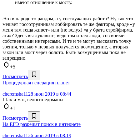
имеют отношение к мосту.
Это в народе то рандом, а у госслужащих работа? Ну так что
мешает госсотрудникам лоббировать те же факторы, вроде «у
меня там теща живет» или (не вслух) «а у брата стройфирма,
ага»? Здесь вы лукавите, ведь там и там люди, со своими
собственными интересами. И те и те могут высказать точку
зрения, только у первых получается возмущение, а вторых
закон или мост через болото. Быть возмущенным пока не
запрещено.
+5
Посмотреть
Процедурная генерация планет
cheremsha11
28 июн 2019 в 08:44
Шах и мат, велосипедоманы
+1
Посмотреть
На ЕГЭ разрешат поиск в интернете
cheremsha11
26 июн 2019 в 08:19