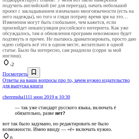
подучить английский (не для переезда), начать небольшой
проект с закладыванием изначально многоязычности (есть на
него надежды), но того и гляди потрачу время зря на это…
Изменения могут быть глобальнее, чем кажется, если
произойдет инкапсуляция российского интернета. Как уже
обсуждалось, там и обновления программ невозможно будет
подтянуть и прочее. Не пытаюсь драматизировать, просто даю
идею собрать всё это в одном месте, желательно в одной
статье. Было бы интересно, сам риадонли (сорри за мой
инглиш).
-2
Посмотреть
Ответы на ваши вопросы про то, зачем нужно издательство
для выпуска книги
cheremsha11
11 июн 2019 в 10:30
— так уже стандарт русского языка, включать ё
обязательно, разве
нет?
вот так было задумано, но редактировать не было
возможности. Имею ввиду — «ё» включать нужно.
0