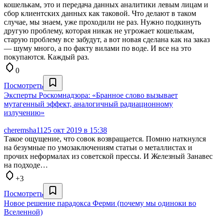
кошелькам, это и передача данных аналитики левым лицам и
сбор клиентских данных как таковой. Что делают в таком
случае, мы знаем, уже проходили не раз. Нужно подкинуть
другую проблему, которая никак не угрожает кошелькам,
старую проблему все забудут, а вот новая сделана как на заказ
— шуму много, а по факту вилами по воде. И все на это
покупаются. Каждый раз.
0
Посмотреть
Эксперты Роскомнадзора: «Бранное слово вызывает
мутагенный эффект, аналогичный радиационному
излучению»
cheremsha11
25 окт 2019 в 15:38
Такое ощущение, что совок возвращается. Помню наткнулся
на безумные по умозаключениям статьи о металлистах и
прочих неформалах из советской прессы. И Железный Занавес
на подходе…
+3
Посмотреть
Новое решение парадокса Ферми (почему мы одиноки во
Вселенной)