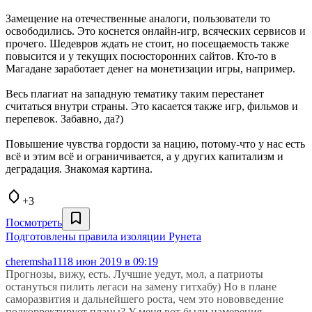
Замещение на отечественные аналоги, пользователи то
освободились. Это коснется онлайн-игр, всяческих сервисов и
прочего. Шедевров ждать не стоит, но посещаемость также
повысится и у текущих посюсторонних сайтов. Кто-то в
Магадане заработает денег на монетизации игры, например.
Весь плагиат на западную тематику таким перестанет
считаться внутри страны. Это касается также игр, фильмов и
перепевок. Забавно, да?)
Повышение чувства гордости за нацию, потому-что у нас есть
всё и этим всё и ограничивается, а у других капитализм и
деградация. Знакомая картина.
+3
Посмотреть
Подготовлены правила изоляции Рунета
cheremsha11
18 июн 2019 в 09:19
Прогнозы, вижу, есть. Лучшие уедут, мол, а патриоты
остануться пилить легаси на замену гитхабу) Но в плане
саморазвития и дальнейшего роста, чем это нововведение
подкорректирует планы? У меня вот были намерения