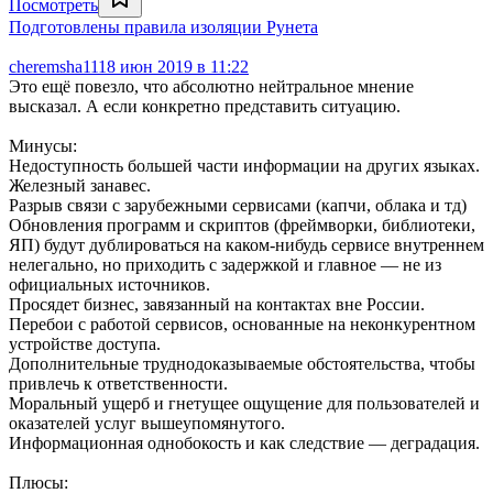
Посмотреть
Подготовлены правила изоляции Рунета
cheremsha11
18 июн 2019 в 11:22
Это ещё повезло, что абсолютно нейтральное мнение
высказал. А если конкретно представить ситуацию.
Минусы:
Недоступность большей части информации на других языках.
Железный занавес.
Разрыв связи с зарубежными сервисами (капчи, облака и тд)
Обновления программ и скриптов (фреймворки, библиотеки,
ЯП) будут дублироваться на каком-нибудь сервисе внутреннем
нелегально, но приходить с задержкой и главное — не из
официальных источников.
Просядет бизнес, завязанный на контактах вне России.
Перебои с работой сервисов, основанные на неконкурентном
устройстве доступа.
Дополнительные труднодоказываемые обстоятельства, чтобы
привлечь к ответственности.
Моральный ущерб и гнетущее ощущение для пользователей и
оказателей услуг вышеупомянутого.
Информационная однобокость и как следствие — деградация.
Плюсы: