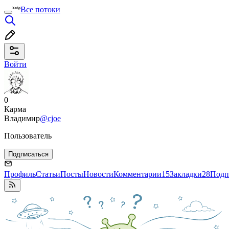
Все потоки
Войти
0
Карма
Владимир
@cjoe
Пользователь
Подписаться
Профиль
Статьи
Посты
Новости
Комментарии
15
Закладки
28
Подп