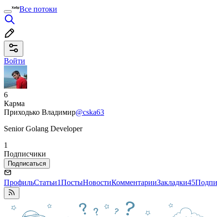
Все потоки
Войти
6
Карма
Приходько Владимир
@cska63
Senior Golang Developer
1
Подписчики
Подписаться
Профиль
Статьи
1
Посты
Новости
Комментарии
Закладки
45
Подпи