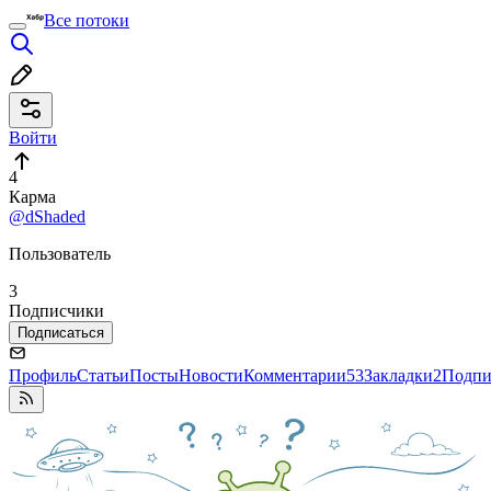
Все потоки
Войти
4
Карма
@dShaded
Пользователь
3
Подписчики
Подписаться
Профиль
Статьи
Посты
Новости
Комментарии
53
Закладки
2
Подпи