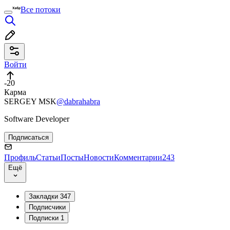
Все потоки
Войти
-20
Карма
SERGEY MSK
@dabrahabra
Software Developer
Подписаться
Профиль
Статьи
Посты
Новости
Комментарии
243
Ещё
Закладки
347
Подписчики
Подписки
1