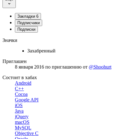
Закладки
6
Подписчики
Подписки
Значки
Захабренный
Приглашен
8 января 2016
по приглашению от
@Shoohurt
Состоит в хабах
Android
C++
Cocoa
Google API
iOS
Java
jQuery
macOS
MySQL
Objective C
Oracle