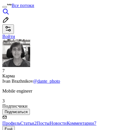
Все потоки
Войти
7
Карма
Ivan Brazhnikov
@dante_photo
Mobile engineer
3
Подписчики
Подписаться
Профиль
Статьи
2
Посты
Новости
Комментарии
7
Ещё