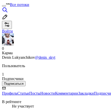
Все потоки
Войти
0
Карма
Denis Lukyanchikov
@denis_skyt
Пользователь
1
Подписчики
Подписаться
Профиль
Статьи
Посты
Новости
Комментарии
Закладки
Подписч
В рейтинге
Не участвует