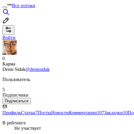
Все потоки
Войти
0
Карма
Denis Sidak
@denissidak
Пользователь
5
Подписчики
Подписаться
Профиль
Статьи
7
Посты
Новости
Комментарии
107
Закладки
10
По
В рейтинге
Не участвует