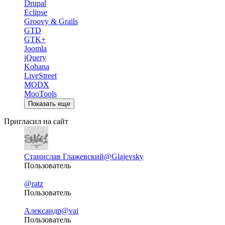
Drupal
Eclipse
Groovy & Grails
GTD
GTK+
Joomla
jQuery
Kohana
LiveStreet
MODX
MooTools
Показать еще
Пригласил на сайт
Станислав Глажевский
@Glajevsky
Пользователь
@ratz
Пользователь
Александр
@vai
Пользователь