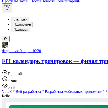
Профиль
Статьи
3
Посты
Новости
Комментарии
6
Ещё
Закладки
Подписчики
Подписки
dergunovs
10 апр в 10:20
FiT календарь тренировок — финал три
Простой
4 мин
5.2K
VueJS
*
Веб-разработка
*
Разработка мобильных приложений
Кейс