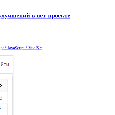
улучшений в пет-проекте
ipt
*
JavaScript
*
VueJS
*