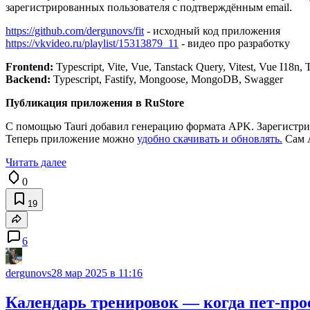
зарегистрированных пользователя с подтверждённым email.
https://github.com/dergunovs/fit
- исходный код приложения
https://vkvideo.ru/playlist/15313879_11
- видео про разработку
Frontend:
Typescript, Vite, Vue, Tanstack Query, Vitest, Vue I18n, 
Backend:
Typescript, Fastify, Mongoose, MongoDB, Swagger
Публикация приложения в RuStore
С помощью Tauri добавил генерацию формата APK. Зарегистриро
Теперь приложение можно
удобно скачивать и обновлять.
Сам A
Читать далее
0
19
6
dergunovs
28 мар 2025 в 11:16
Календарь тренировок — когда пет-прое