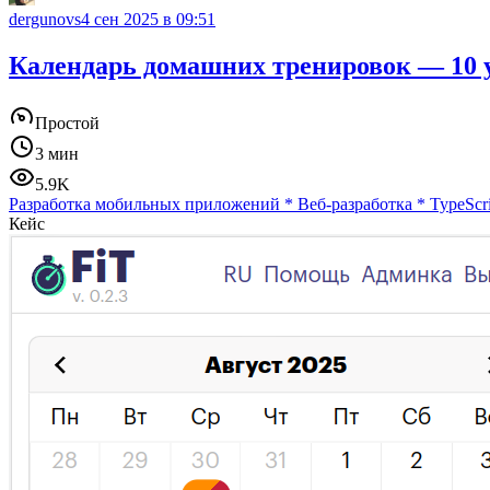
dergunovs
4 сен 2025 в 09:51
Календарь домашних тренировок — 10 
Простой
3 мин
5.9K
Разработка мобильных приложений
*
Веб-разработка
*
TypeScr
Кейс