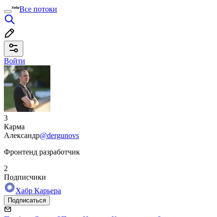
Все потоки
Войти
3
Карма
Александр
@dergunovs
Фронтенд разработчик
2
Подписчики
Хабр Карьера
Подписаться