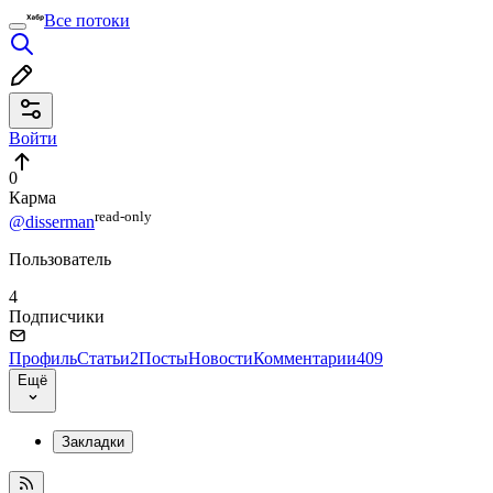
Все потоки
Войти
0
Карма
read⁠-⁠only
@disserman
Пользователь
4
Подписчики
Профиль
Статьи
2
Посты
Новости
Комментарии
409
Ещё
Закладки