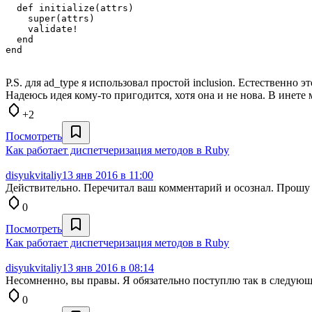
  def initialize(attrs)

    super(attrs)

    validate!

  end

P.S. для ad_type я использовал простой inclusion. Естественно 
Надеюсь идея кому-то пригодится, хотя она и не нова. В инете 
+2
Посмотреть
Как работает диспетчеризация методов в Ruby
disyukvitaliy
13 янв 2016 в 11:00
Действительно. Перечитал ваш комментарий и осознал. Прошу
0
Посмотреть
Как работает диспетчеризация методов в Ruby
disyukvitaliy
13 янв 2016 в 08:14
Несомненно, вы правы. Я обязательно поступлю так в следующий
0