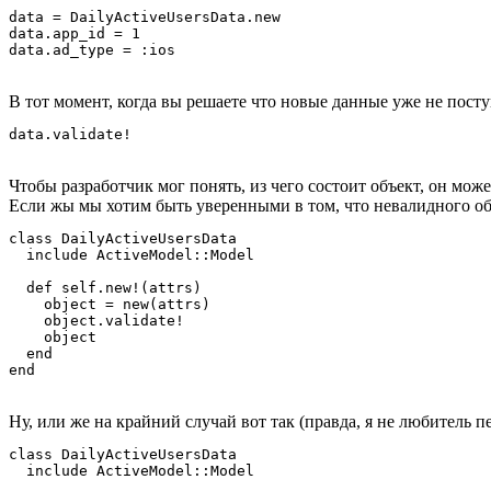
data = DailyActiveUsersData.new

data.app_id = 1

В тот момент, когда вы решаете что новые данные уже не посту
Чтобы разработчик мог понять, из чего состоит объект, он мо
Если жы мы хотим быть уверенными в том, что невалидного о
class DailyActiveUsersData

  include ActiveModel::Model

  def self.new!(attrs)

    object = new(attrs)

    object.validate!

    object

  end

Ну, или же на крайний случай вот так (правда, я не любитель 
class DailyActiveUsersData

  include ActiveModel::Model
