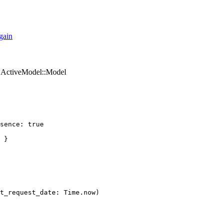
gain
ActiveModel::Model
sence: true

 }
