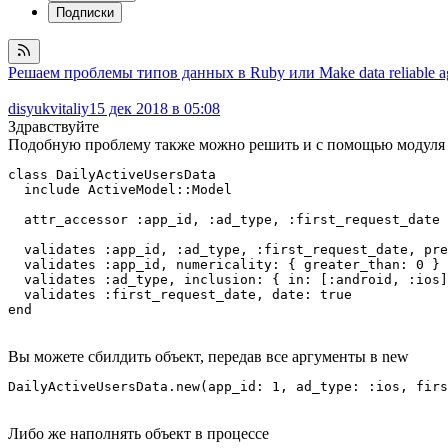
Подписки
Решаем проблемы типов данных в Ruby или Make data reliable a
disyukvitaliy
15 дек 2018 в 05:08
Здравствуйте
Подобную проблему также можно решить и с помощью модуля 
class DailyActiveUsersData

  include ActiveModel::Model

  attr_accessor :app_id, :ad_type, :first_request_date

  validates :app_id, :ad_type, :first_request_date, pre
  validates :app_id, numericality: { greater_than: 0 }

  validates :ad_type, inclusion: { in: [:android, :ios]
  validates :first_request_date, date: true

Вы можете сбилдить объект, передав все аргументы в new
Либо же наполнять объект в процессе