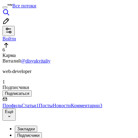
Все потоки
Войти
6
Карма
Виталий
@disyukvitaliy
web-developer
1
Подписчики
Подписаться
Профиль
Статьи
1
Посты
Новости
Комментарии
3
Ещё
Закладки
Подписчики