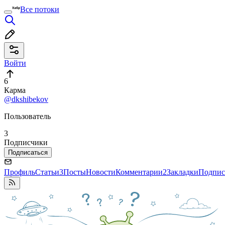
Все потоки
Войти
6
Карма
@dkshibekov
Пользователь
3
Подписчики
Подписаться
Профиль
Статьи
3
Посты
Новости
Комментарии
2
Закладки
Подпис