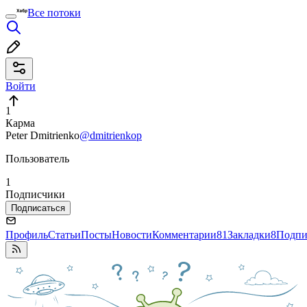
Все потоки
Войти
1
Карма
Peter Dmitrienko
@dmitrienkop
Пользователь
1
Подписчики
Подписаться
Профиль
Статьи
Посты
Новости
Комментарии
81
Закладки
8
Подпи