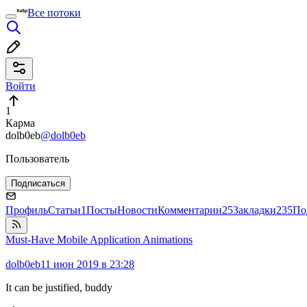
Все потоки
Войти
1
Карма
dolb0eb
@dolb0eb
Пользователь
Подписаться
Профиль
Статьи
1
Посты
Новости
Комментарии
25
Закладки
235
По
Must-Have Mobile Application Animations
dolb0eb
11 июн 2019 в 23:28
It can be justified, buddy