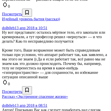
0
Посмотреть
Идейный уровень бытия (рассказ)
dolb0eb
13 апр 2018 в 10:51
Ну вот представьте: осталось мёртвое тело, его закопали или
кремировали, а тут профессор решил «вернуться» — и что
делать? Как-то несправедливо получается
Кроме того, Ваше возражение может быть справедливым
только при условии, что аппарат работает так, как заявлено, а
мы этого не знаем )) Да и если работает так, всё равно мы не
знаем как это должно происходить. Почему бы, например,
телу не перенестись на время в какое-нибудь
«гиперпространство» — для сохранности, во избежание
ситуации описанной выше
0
Посмотреть
Рассказ «Экстренное спасение жизни»
dolb0eb
13 апр 2018 в 08:51
Автор! Призываю Вас как следует поработать над слогом.