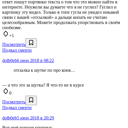
ответ пишут портянки текста о том что это можно найти в
интернете. Неужели вы думаете что я не гуглил? Гуглил и
картинку эту видел. Только в топе гугла не увидел никакой
связи с вашей «отсылкой» а дальше копать не считаю
целесообразным. Можете продолжать упорствовать в своём
снобизме.
+1
Посмотреть
Подвал смерти
dolb0eb
6 июн 2018 в 08:22
отсылка к шутке по про коня…
— а что это за шутка? Я что-то не в курсе
0
Посмотреть
Подвал смерти
dolb0eb
5 июн 2018 в 20:29
Вот ещё порция критики: