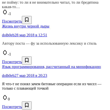
не пойму: то ли я не внимательно читал, то ли бредятина
какая-то…
-1
Посмотреть
Жизнь внутри черной дыры
dolb0eb
28 мар 2018 в 12:51
Автору поста — фу за использованную лексику и стиль
-1
Посмотреть
Язык программирования, рассчитанный на минификацию
dolb0eb
27 мар 2018 в 20:23
Я что-т не понял зачем битовые операции если из чисел —
только с плавающей точкой
0
Посмотреть