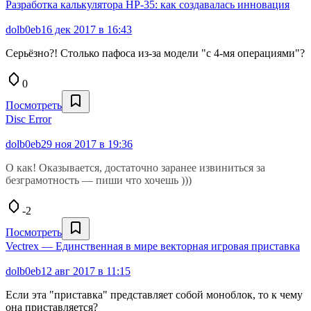
Разработка калькулятора HP-35: как создавалась инновация
dolb0eb
16 дек 2017 в 16:43
Серьёзно?! Столько пафоса из-за модели "с 4-мя операциями"?
0
Посмотреть
Disс Error
dolb0eb
29 ноя 2017 в 19:36
О как! Оказывается, достаточно заранее извиниться за
безграмотность — пиши что хочешь )))
-2
Посмотреть
Vectrex — Единственная в мире векторная игровая приставка
dolb0eb
12 авг 2017 в 11:15
Если эта "приставка" представляет собой моноблок, то к чему
она приставляется?