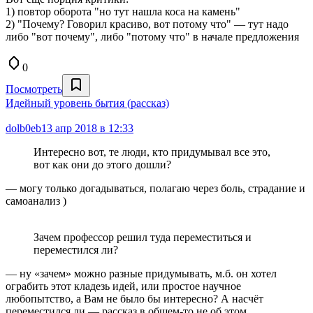
1) повтор оборота "но тут нашла коса на камень"
2) "Почему? Говорил красиво, вот потому что" — тут надо
либо "вот почему", либо "потому что" в начале предложения
0
Посмотреть
Идейный уровень бытия (рассказ)
dolb0eb
13 апр 2018 в 12:33
Интересно вот, те люди, кто придумывал все это,
вот как они до этого дошли?
— могу только догадываться, полагаю через боль, страдание и
самоанализ )
Зачем профессор решил туда переместиться и
переместился ли?
— ну «зачем» можно разные придумывать, м.б. он хотел
ограбить этот кладезь идей, или простое научное
любопытство, а Вам не было бы интересно? А насчёт
переместился ли — рассказ в общем-то не об этом