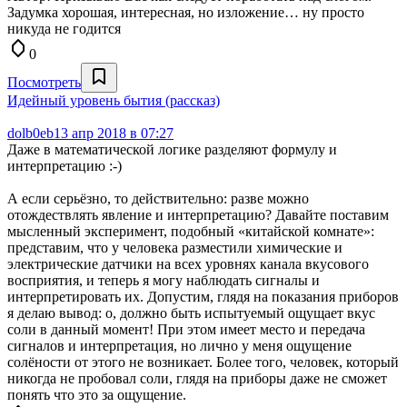
Задумка хорошая, интересная, но изложение… ну просто
никуда не годится
0
Посмотреть
Идейный уровень бытия (рассказ)
dolb0eb
13 апр 2018 в 07:27
Даже в математической логике разделяют формулу и
интерпретацию :-)
А если серьёзно, то действительно: разве можно
отождествлять явление и интерпретацию? Давайте поставим
мысленный эксперимент, подобный «китайской комнате»:
представим, что у человека разместили химические и
электрические датчики на всех уровнях канала вкусового
восприятия, и теперь я могу наблюдать сигналы и
интерпретировать их. Допустим, глядя на показания приборов
я делаю вывод: о, должно быть испытуемый ощущает вкус
соли в данный момент! При этом имеет место и передача
сигналов и интерпретация, но лично у меня ощущение
солёности от этого не возникает. Более того, человек, который
никогда не пробовал соли, глядя на приборы даже не сможет
понять что это за ощущение.