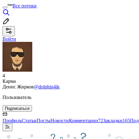
Все потоки
Войти
4
Карма
Денис Жирков
@dolphin4ik
Пользователь
Подписаться
Профиль
Статьи
Посты
Новости
Комментарии
72
Закладки
165
Под