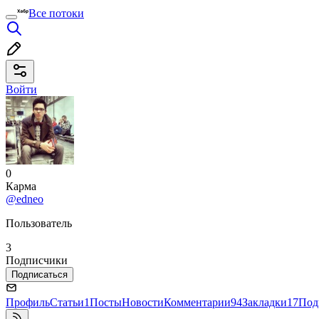
Все потоки
Войти
0
Карма
@edneo
Пользователь
3
Подписчики
Подписаться
Профиль
Статьи
1
Посты
Новости
Комментарии
94
Закладки
17
Под