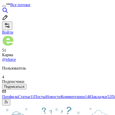
Все потоки
Войти
51
Карма
@eforce
Пользователь
4
Подписчики
Подписаться
Профиль
Статьи
11
Посты
Новости
Комментарии
148
Закладки
52
П