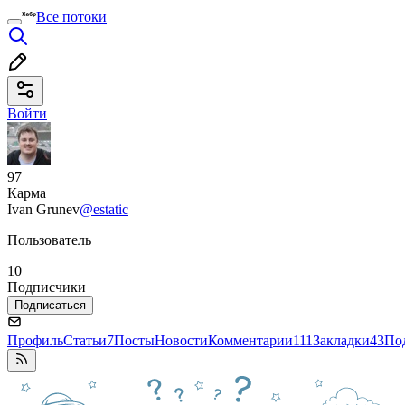
Все потоки
Войти
97
Карма
Ivan Grunev
@estatic
Пользователь
10
Подписчики
Подписаться
Профиль
Статьи
7
Посты
Новости
Комментарии
111
Закладки
43
По