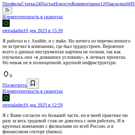
Профиль
Статьи
24
Посты
Новости
Комментарии
120
Закладки
60
П
Идемпотентность в скриптах
eternaladm
19 дек 2025 в 15:39
Я работал и с Ansible, и с make. Но ничего из перечисленного
не встречал в компаниях, где был трудоустроен. Вероятнее
всего о данных инструментах картина не полная, так как
изучались они «в домашних условиях», в личных проектах.
Но никак не в полноценной, крупной инфраструктуре.
0
Посмотреть
Идемпотентность в скриптах
eternaladm
19 дек 2025 в 12:59
Я с Вами согласен по большей части, но в моей практике ни
разу за весь трудовой стаж не довелось с ним работать. И в
крупных компаниях с филиалами по всей России, и в
финансовом секторе (банки).