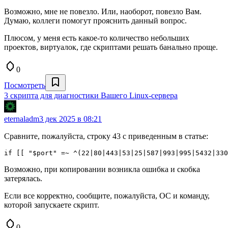
Возможно, мне не повезло. Или, наоборот, повезло Вам.
Думаю, коллеги помогут прояснить данный вопрос.
Плюсом, у меня есть какое-то количество небольших
проектов, виртуалок, где скриптами решать банально проще.
0
Посмотреть
3 скрипта для диагностики Вашего Linux-сервера
eternaladm
3 дек 2025 в 08:21
Сравните, пожалуйста, строку 43 с приведенным в статье:
if [[ "$port" =~ ^(22|80|443|53|25|587|993|995|5432|330
Возможно, при копировании возникла ошибка и скобка
затерялась.
Если все корректно, сообщите, пожалуйста, ОС и команду,
которой запускаете скрипт.
0