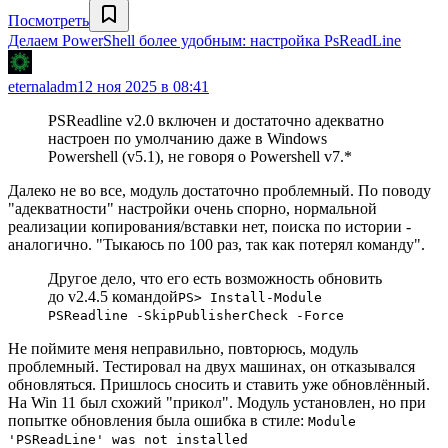
Посмотреть
Делаем PowerShell более удобным: настройка PsReadLine
eternaladm
12 ноя 2025 в 08:41
PSReadline v2.0 включен и достаточно адекватно
настроен по умолчанию даже в Windows
Powershell (v5.1), не говоря о Powershell v7.*
Далеко не во все, модуль достаточно проблемный. По поводу
"адекватности" настройки очень спорно, нормальной
реализации копирования/вставки нет, поиска по истории -
аналогично. "Тыкаюсь по 100 раз, так как потерял команду".
Другое дело, что его есть возможность обновить
до v2.4.5 командой
PS> Install-Module
PSReadline -SkipPublisherCheck -Force
Не поймите меня неправильно, повторюсь, модуль
проблемный. Тестировал на двух машинах, он отказывался
обновляться. Пришлось сносить и ставить уже обновлённый.
На Win 11 был схожий "прикол". Модуль установлен, но при
попытке обновления была ошибка в стиле:
Module
'PSReadLine' was not installed