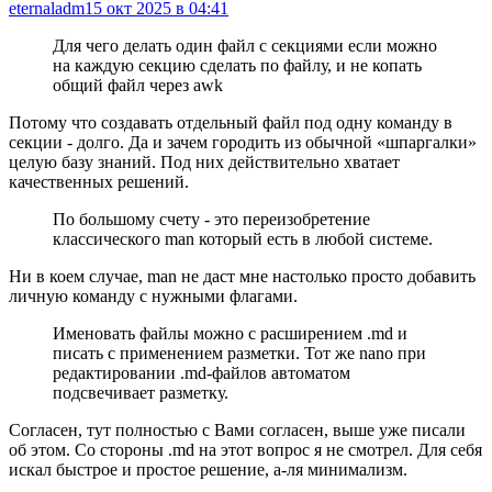
eternaladm
15 окт 2025 в 04:41
Для чего делать один файл с секциями если можно
на каждую секцию сделать по файлу, и не копать
общий файл через awk
Потому что создавать отдельный файл под одну команду в
секции - долго. Да и зачем городить из обычной «шпаргалки»
целую базу знаний. Под них действительно хватает
качественных решений.
По большому счету - это переизобретение
классического man который есть в любой системе.
Ни в коем случае, man не даст мне настолько просто добавить
личную команду с нужными флагами.
Именовать файлы можно с расширением .md и
писать с применением разметки. Тот же nano при
редактировании .md-файлов автоматом
подсвечивает разметку.
Согласен, тут полностью с Вами согласен, выше уже писали
об этом. Со стороны .md на этот вопрос я не смотрел. Для себя
искал быстрое и простое решение, а-ля минимализм.