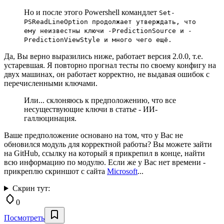
Но и после этого Powershell командлет
Set-
PSReadLineOption продолжает утверждать, что
ему неизвестны ключи -PredictionSource и -
PredictionViewStyle и много чего ещё.
Да, Вы верно выразились ниже, работает версия 2.0.0, т.е.
устаревшая. Я повторно прогнал тесты по своему конфигу на
двух машинах, он работает корректно, не выдавая ошибок с
перечисленными ключами.
Или... склоняюсь к предположению, что все
несуществующие ключи в статье - ИИ-
галлюцинация.
Ваше предположение основано на том, что у Вас не
обновился модуль для корректной работы? Вы можете зайти
на GitHub, ссылку на который я прикрепил в конце, найти
всю информацию по модулю. Если же у Вас нет времени -
прикреплю скриншот с сайта
Microsoft
...
Скрин тут:
0
Посмотреть