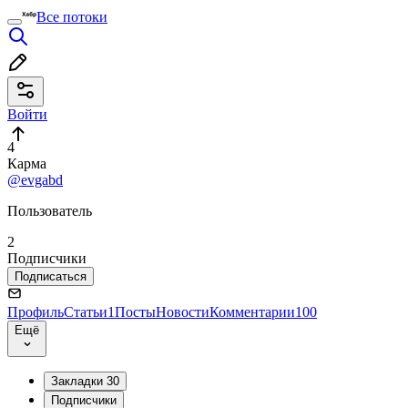
Все потоки
Войти
4
Карма
@evgabd
Пользователь
2
Подписчики
Подписаться
Профиль
Статьи
1
Посты
Новости
Комментарии
100
Ещё
Закладки
30
Подписчики