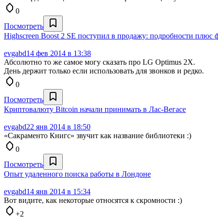
0
Посмотреть
Highscreen Boost 2 SE поступил в продажу: подробности плюс 
evgabd
14 фев 2014 в 13:38
Абсолютно то же самое могу сказать про LG Optimus 2X.
День держит только если использовать для звонков и редко.
0
Посмотреть
Криптовалюту Bitcoin начали принимать в Лас-Вегасе
evgabd
22 янв 2014 в 18:50
«Сакраменто Книгс» звучит как название библиотеки :)
0
Посмотреть
Опыт удаленного поиска работы в Лондоне
evgabd
14 янв 2014 в 15:34
Вот видите, как некоторые относятся к скромности :)
+2