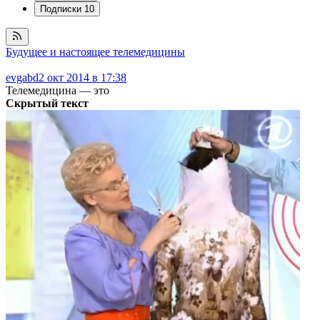
Подписки
10
Будущее и настоящее телемедицины
evgabd
2 окт 2014 в 17:38
Телемедицина — это
Скрытый текст