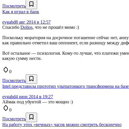
Посмотреть
Как я играл в банк
evgabd
8 авг 2014 в 12:57
Спасибо
Dolios
, что не прошёл мимо :)
Поскольку моратория на досрочное погашение сейчас нет, анн
как правильно отметил ваш оппонент, если разницу между диф
Всё остальное — психология. Кому-то лучше, что платежи умен
какую сумму нести.
0
Посмотреть
Intel представила прототип ультратонкого трансформера на базе
evgabd
4 июн 2014 в 19:27
Аймак под убунтой — это мощно :)
0
Посмотреть
На работу этих «вечных» часов можно смотреть бесконечно