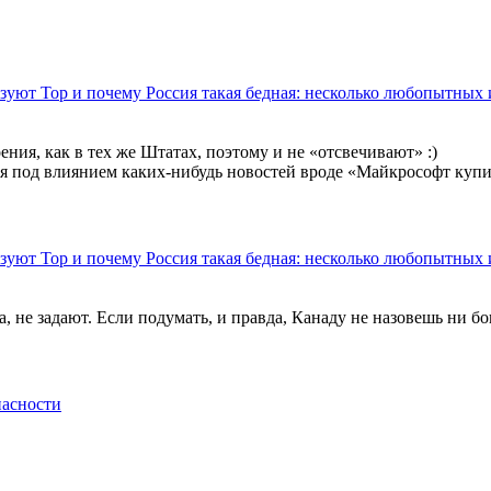
ьзуют Тор и почему Россия такая бедная: несколько любопытных
ения, как в тех же Штатах, поэтому и не «отсвечивают» :)
я под влиянием каких-нибудь новостей вроде «Майкрософт купил
ьзуют Тор и почему Россия такая бедная: несколько любопытных
 не задают. Если подумать, и правда, Канаду не назовешь ни бо
асности