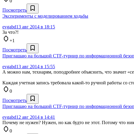
0
Посмотреть
Эксперименты с моделированием ходьбы
evgabd
13 авг 2014 в 18:15
За что?!
+1
Посмотреть
Приглашаю на большой CTF-турнир по информационной безоп
evgabd
13 авг 2014 в 15:55
А можно нам, технарям, поподробнее объяснить, что значит «се
Каждая учетная запись требовала какой-то ручной работы со с
0
Посмотреть
Приглашаю на большой CTF-турнир по информационной безоп
evgabd
12 авг 2014 в 14:41
Почему не нужен? Нужен, но как будто не этот. Потому что ник
0