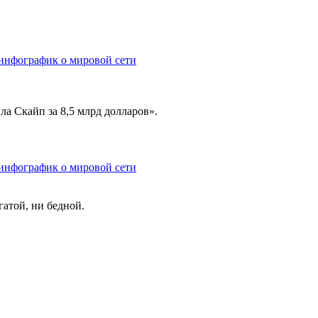
 инфографик о мировой сети
а Скайп за 8,5 млрд долларов».
 инфографик о мировой сети
гатой, ни бедной.