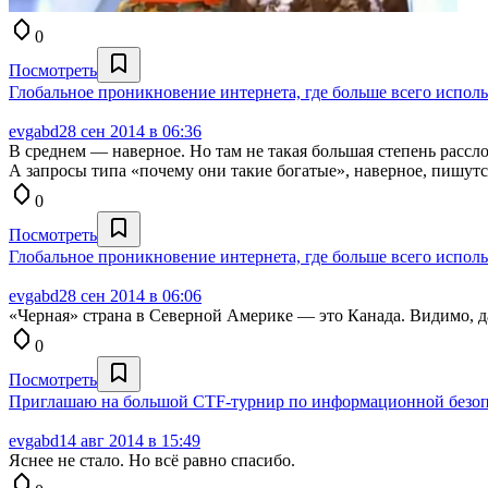
0
Посмотреть
Глобальное проникновение интернета, где больше всего испол
evgabd
28 сен 2014 в 06:36
В среднем — наверное. Но там не такая большая степень рассло
А запросы типа «почему они такие богатые», наверное, пишутс
0
Посмотреть
Глобальное проникновение интернета, где больше всего испол
evgabd
28 сен 2014 в 06:06
«Черная» страна в Северной Америке — это Канада. Видимо, да,
0
Посмотреть
Приглашаю на большой CTF-турнир по информационной безоп
evgabd
14 авг 2014 в 15:49
Яснее не стало. Но всё равно спасибо.