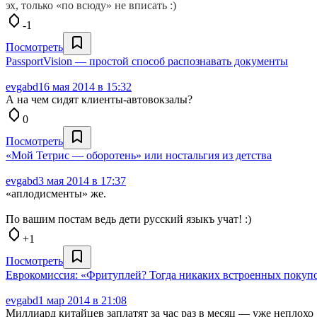
эх, только «по всюду» не вписать :)
-1
Посмотреть
PassportVision — простой способ распознавать документы
evgabd
16 мая 2014 в 15:32
А на чем сидят клиенты-автовокзалы?
0
Посмотреть
«Мой Тетрис — оборотень» или ностальгия из детства
evgabd
3 мая 2014 в 17:37
«аплодисменты» же.
По вашим постам ведь дети русский языкъ учат! :)
+1
Посмотреть
Еврокомиссия: «Фритуплей? Тогда никаких встроенных покуп
evgabd
1 мар 2014 в 21:08
Миллиард китайцев заплатят за час раз в месяц — уже неплохо 