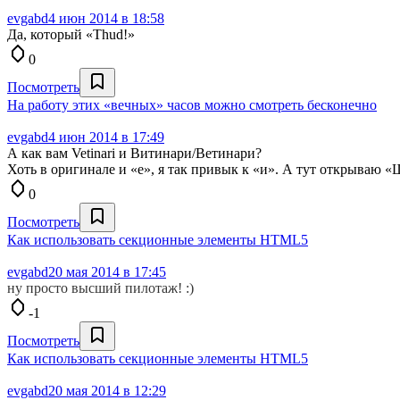
evgabd
4 июн 2014 в 18:58
Да, который «Thud!»
0
Посмотреть
На работу этих «вечных» часов можно смотреть бесконечно
evgabd
4 июн 2014 в 17:49
А как вам Vetinari и Витинари/Ветинари?
Хоть в оригинале и «е», я так привык к «и». А тут открываю «Ш
0
Посмотреть
Как использовать секционные элементы HTML5
evgabd
20 мая 2014 в 17:45
ну просто высший пилотаж! :)
-1
Посмотреть
Как использовать секционные элементы HTML5
evgabd
20 мая 2014 в 12:29