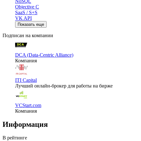
NoSQL
Objective C
SaaS / S+S
VK API
Показать еще
Подписан на компании
DCA (Data-Centric Alliance)
Компания
ITI Capital
Лучший онлайн-брокер для работы на бирже
VCStart.com
Компания
Информация
В рейтинге