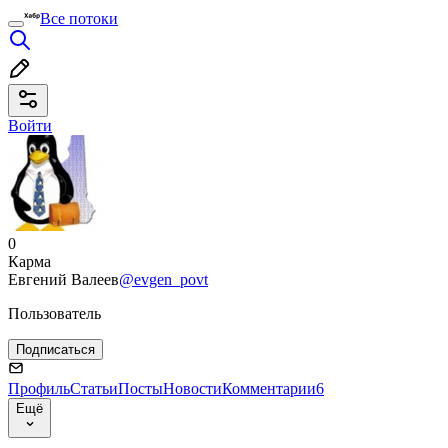
Все потоки
Войти
0
Карма
Евгений Валеев
@evgen_povt
Пользователь
Подписаться
Профиль
Статьи
Посты
Новости
Комментарии
6
Ещё