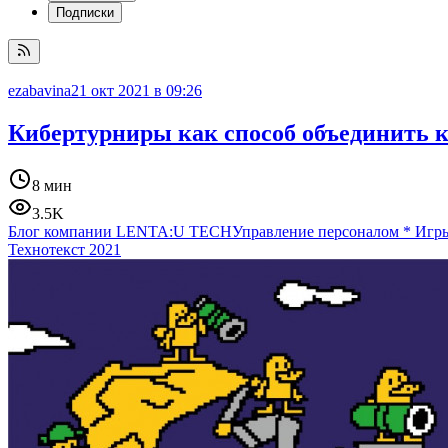
Подписки
ezabavina
21 окт 2021 в 09:26
Кибертурниры как способ объединить 
8 мин
3.5K
Блог компании LENTA:U TECH
Управление персоналом
*
Игры
Технотекст 2021