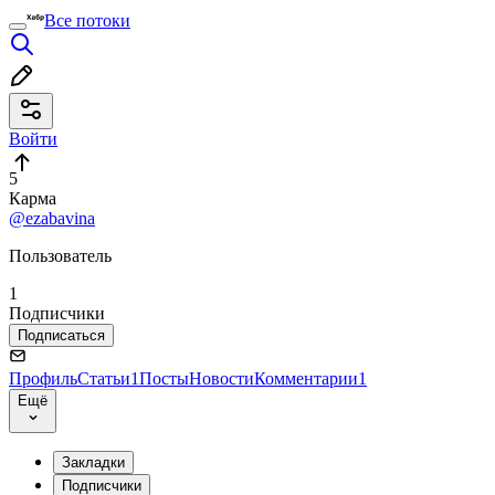
Все потоки
Войти
5
Карма
@ezabavina
Пользователь
1
Подписчики
Подписаться
Профиль
Статьи
1
Посты
Новости
Комментарии
1
Ещё
Закладки
Подписчики