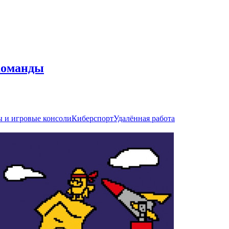
команды
 и игровые консоли
Киберспорт
Удалённая работа