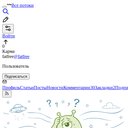
Все потоки
Войти
0
Карма
fatfree
@fatfree
Пользователь
Подписаться
Профиль
Статьи
Посты
Новости
Комментарии
30
Закладки
2
Подпи