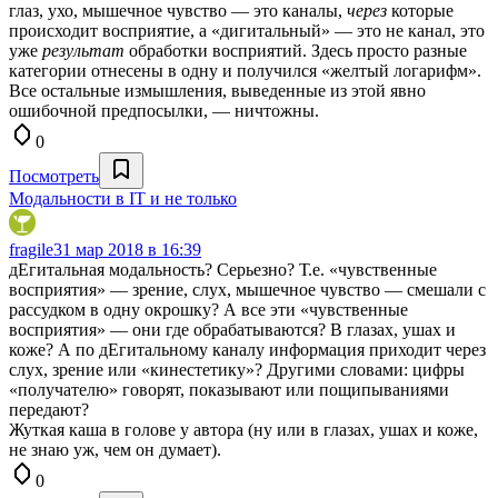
глаз, ухо, мышечное чувство — это каналы,
через
которые
происходит восприятие, а «дигитальный» — это не канал, это
уже
результат
обработки восприятий. Здесь просто разные
категории отнесены в одну и получился «желтый логарифм».
Все остальные измышления, выведенные из этой явно
ошибочной предпосылки, — ничтожны.
0
Посмотреть
Модальности в IT и не только
fragile
31 мар 2018 в 16:39
дЕгитальная модальность? Серьезно? Т.е. «чувственные
восприятия» — зрение, слух, мышечное чувство — смешали с
рассудком в одну окрошку? А все эти «чувственные
восприятия» — они где обрабатываются? В глазах, ушах и
коже? А по дЕгитальному каналу информация приходит через
слух, зрение или «кинестетику»? Другими словами: цифры
«получателю» говорят, показывают или пощипываниями
передают?
Жуткая каша в голове у автора (ну или в глазах, ушах и коже,
не знаю уж, чем он думает).
0