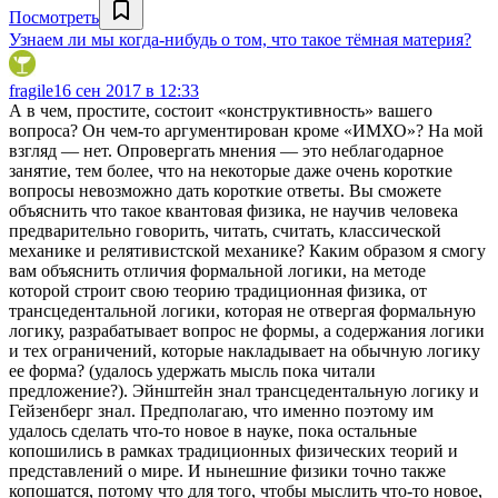
Посмотреть
Узнаем ли мы когда-нибудь о том, что такое тёмная материя?
fragile
16 сен 2017 в 12:33
А в чем, простите, состоит «конструктивность» вашего
вопроса? Он чем-то аргументирован кроме «ИМХО»? На мой
взгляд — нет. Опровергать мнения — это неблагодарное
занятие, тем более, что на некоторые даже очень короткие
вопросы невозможно дать короткие ответы. Вы сможете
объяснить что такое квантовая физика, не научив человека
предварительно говорить, читать, считать, классической
механике и релятивистской механике? Каким образом я смогу
вам объяснить отличия формальной логики, на методе
которой строит свою теорию традиционная физика, от
трансцедентальной логики, которая не отвергая формальную
логику, разрабатывает вопрос не формы, а содержания логики
и тех ограничений, которые накладывает на обычную логику
ее форма? (удалось удержать мысль пока читали
предложение?). Эйнштейн знал трансцедентальную логику и
Гейзенберг знал. Предполагаю, что именно поэтому им
удалось сделать что-то новое в науке, пока остальные
копошились в рамках традиционных физических теорий и
представлений о мире. И нынешние физики точно также
копошатся, потому что для того, чтобы мыслить что-то новое,