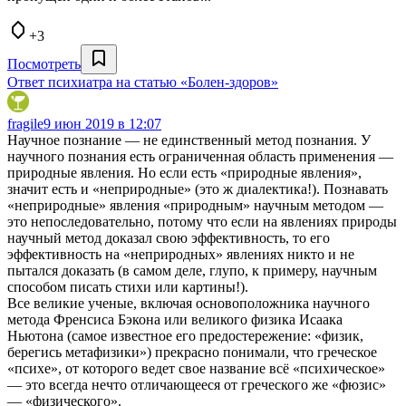
+3
Посмотреть
Ответ психиатра на статью «Болен-здоров»
fragile
9 июн 2019 в 12:07
Научное познание — не единственный метод познания. У
научного познания есть ограниченная область применения —
природные явления. Но если есть «природные явления»,
значит есть и «неприродные» (это ж диалектика!). Познавать
«неприродные» явления «природным» научным методом —
это непоследовательно, потому что если на явлениях природы
научный метод доказал свою эффективность, то его
эффективность на «неприродных» явлениях никто и не
пытался доказать (в самом деле, глупо, к примеру, научным
способом писать стихи или картины!).
Все великие ученые, включая основоположника научного
метода Френсиса Бэкона или великого физика Исаака
Ньютона (самое известное его предостережение: «физик,
берегись метафизики») прекрасно понимали, что греческое
«психе», от которого ведет свое название всё «психическое»
— это всегда нечто отличающееся от греческого же «фюзис»
— «физического».