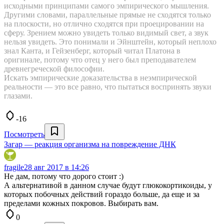
исходными принципами самого эмпирического мышления.
Другими словами, параллельные прямые не сходятся только
на плоскости, но отлично сходятся при проецировании на
сферу. Зрением можно увидеть только видимый свет, а звук
нельзя увидеть. Это понимали и Эйнштейн, который неплохо
знал Канта, и Гейзенберг, который читал Платона в
оригинале, потому что отец у него был преподавателем
древнегреческой философии.
Искать эмпирические доказательства в неэмпирической
реальности — это все равно, что пытаться воспринять звуки
глазами.
-16
Посмотреть
Загар — реакция организма на повреждение ДНК
fragile
28 авг 2017 в 14:26
Не дам, потому что дорого стоит :)
А альтернативой в данном случае будут глюкокортикоиды, у
которых побочных действий гораздо больше, да еще и за
пределами кожных покровов. Выбирать вам.
0