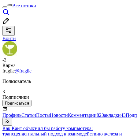
Все потоки
Войти
-2
Карма
fragile
@fragile
Пользователь
3
Подписчики
Подписаться
Профиль
Статьи
Посты
Новости
Комментарии
82
Закладки
43
Подп
Как Кант объяснил бы работу компьютера:
трансцендентальный подход к взаимодействию железа и