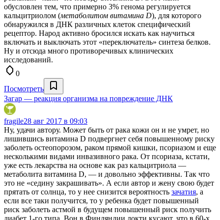
обусловлен тем, что примерно 3% генома регулируется
кальцитриолом (
метаболитом витамина D
), для которого
обнаружился в ДНК различных клеток специфический
рецептор. Народ активно бросился искать как научиться
включать и выключать этот «переключатель» синтеза белков.
Ну и отсюда много противоречивых клинических
исследований.
0
Посмотреть
Загар — реакция организма на повреждение ДНК
fragile
28 авг 2017 в 09:03
Ну, удачи автору. Может быть от рака кожи он и не умрет, но
лишившись витамина D подвергнет себя повышенному риску
заболеть остеопорозом, раком прямой кишки, псориазом и еще
несколькими видами инвазивного рака. От псориаза, кстати,
уже есть лекарства на основе как раз кальцитриола —
метаболита витамина D, — и довольно эффективны. Так что
это не «седину закрашивать». А если автор и жену свою будет
прятать от солнца, то у нее снизится вероятность
зачатия
, а
если все таки получится, то у ребенка будет повышенный
риск заболеть астмой в будущем повышенный риск получить
диабет 1-го типа. Вон в Финляндии локти кусают, что в 60-х