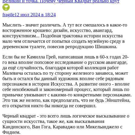
Великий и точка. Почему Чёрный Квадрат реально крут
fragile
12 июл 2024 в 18:24
Мыслить - значит различать. А тут все смешалось в какое-то
восторженное крошево: дизайн, искусство, авангард,
конструктивизм... Подобная трактовка истории искусства
мало чем отличается от попытки создать музейную среду в
деревенском туалете, повесив репродукцию Шишкина.
Если бы не Камилла Грей, написавшая лишь в 60-х годах 20-
го века вполне попсовое исследование о русском авангарде,
да ещё случайность, благодаря которой коллекция работ
Малевича осталась по ту сторону железного занавеса, может
быть и остался бы данный художник вполне себе рядовым
персонажем в истории Искусства. А развитие оного - вполне
себе неизбежный и закономерный процесс, который лишь по
привычке увязывают с какими-то конкретными персонажами.
Это так же нелепо, как предполагать, что не будь Эйнштейна,
его открытия никто бы никогда не совершил.
Черный квадрат - это всего лишь логическое высказывание о
сущности искусства, такое же, как высказывания
Кандинского, Ван Гога, Караваджо или Микельанджело с
Фидием.