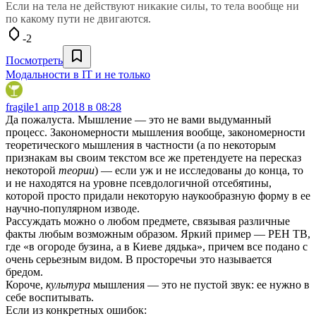
Если на тела не действуют никакие силы, то тела вообще ни
по какому пути не двигаются.
-2
Посмотреть
Модальности в IT и не только
fragile
1 апр 2018 в 08:28
Да пожалуста. Мышление — это не вами выдуманный
процесс. Закономерности мышления вообще, закономерности
теоретического мышления в частности (а по некоторым
признакам вы своим текстом все же претендуете на пересказ
некоторой
теории
) — если уж и не исследованы до конца, то
и не находятся на уровне псевдологичной отсебятины,
которой просто придали некоторую наукообразную форму в ее
научно-популярном изводе.
Рассуждать можно о любом предмете, связывая различные
факты любым возможным образом. Яркий пример — РЕН ТВ,
где «в огороде бузина, а в Киеве дядька», причем все подано с
очень серьезным видом. В просторечьи это называется
бредом.
Короче,
культура
мышления — это не пустой звук: ее нужно в
себе воспитывать.
Если из конкретных ошибок: