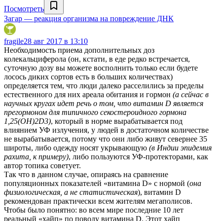
Посмотреть
Загар — реакция организма на повреждение ДНК
fragile
28 авг 2017 в 13:10
Необходимость приема дополнительных доз
колекальциферола (он, кстати, в еде редко встречается,
суточную дозу вы можете восполнить только если будете
лосось диких сортов есть в больших количествах)
определяется тем, что люди далеко расселились за пределы
естественного для них ареала обитания и гормон
(а сейчас в
научных кругах идет речь о том, что витамин D является
прегормоном для типичного секостероидного гормона
1,25(OH)2D3)
, который в норме вырабатывается под
влиянием УФ излучения, у людей в достаточном количестве
не вырабатывается, потому что они либо живут севернее 35
широты, либо одежду носят укрывающую
(в Индии эпидемия
рахита, к примеру)
, либо пользуются УФ-протекторами, как
автор топика советует.
Так что в данном случае, опираясь на сравнение
популяционных показателей «витамина D» с нормой (
она
физиологическая, а не статистическая
), витамин D
рекомендован практически всем жителям мегаполисов.
Чтобы было понятно: во всем мире последние 10 лет
реальный «хайп» по поводу витамина D. Этот хайп