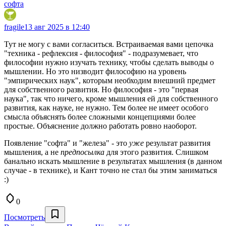
софта
fragile
13 авг 2025 в 12:40
Тут не могу с вами согласиться. Встраиваемая вами цепочка
"техника - рефлексия - философия" - подразумевает, что
философии нужно изучать технику, чтобы сделать выводы о
мышлении. Но это низводит философию на уровень
"эмпирических наук", которым необходим внешний предмет
для собственного развития. Но философия - это "первая
наука", так что ничего, кроме мышления ей для собственного
развития, как науке, не нужно. Тем более не имеет особого
смысла объяснять более сложными концепциями более
простые. Объяснение должно работать ровно наоборот.
Появление "софта" и "железа" - это
уже
результат развития
мышления, а не
предпосылка
для этого развития. Слишком
банально искать мышление в результатах мышления (в данном
случае - в технике), и Кант точно не стал бы этим заниматься
:)
0
Посмотреть