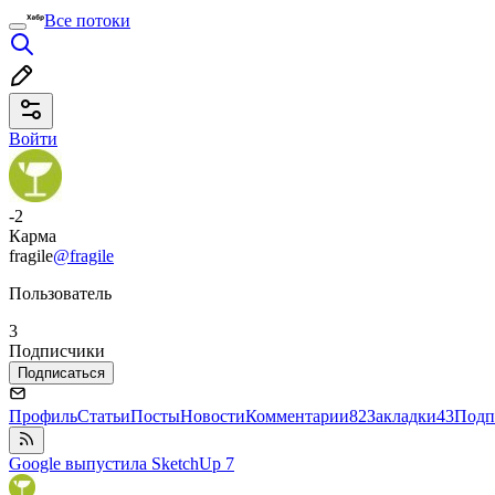
Все потоки
Войти
-2
Карма
fragile
@fragile
Пользователь
3
Подписчики
Подписаться
Профиль
Статьи
Посты
Новости
Комментарии
82
Закладки
43
Подп
Google выпустила SketchUp 7