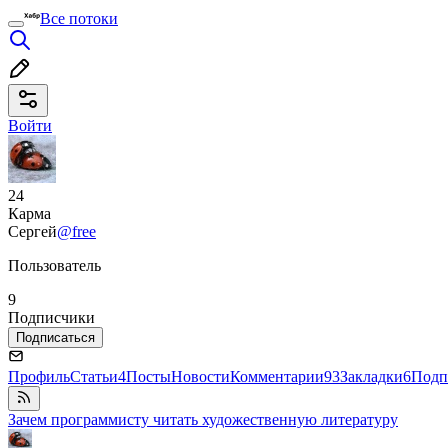
Все потоки
Войти
24
Карма
Сергей
@free
Пользователь
9
Подписчики
Подписаться
Профиль
Статьи
4
Посты
Новости
Комментарии
93
Закладки
6
Подп
Зачем программисту читать художественную литературу