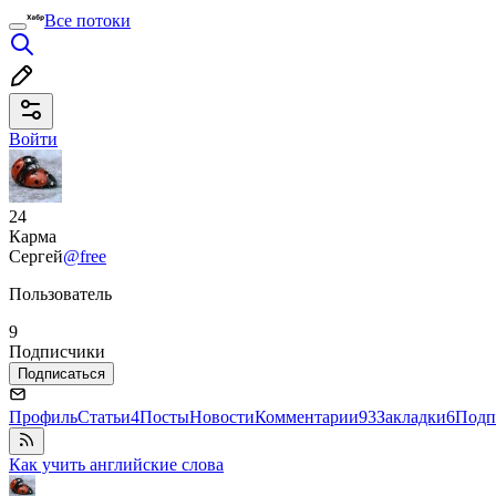
Все потоки
Войти
24
Карма
Сергей
@free
Пользователь
9
Подписчики
Подписаться
Профиль
Статьи
4
Посты
Новости
Комментарии
93
Закладки
6
Подп
Как учить английские слова