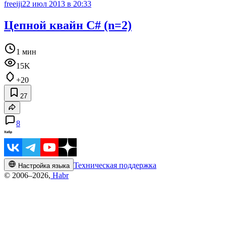
freeiji
22 июл 2013 в 20:33
Цепной квайн С# (n=2)
1 мин
15K
+20
27
8
Техническая поддержка
Настройка языка
© 2006–2026,
Habr