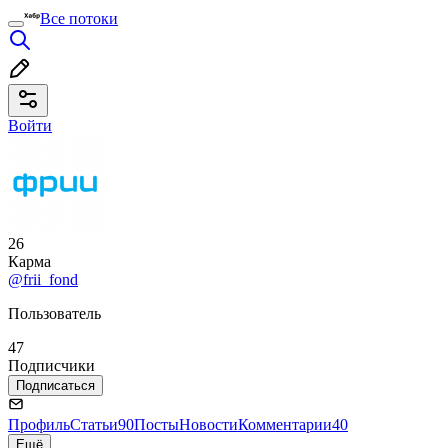
Все потоки
Войти
26
Карма
@frii_fond
Пользователь
47
Подписчики
Подписаться
Профиль
Статьи
90
Посты
Новости
Комментарии
40
Ещё