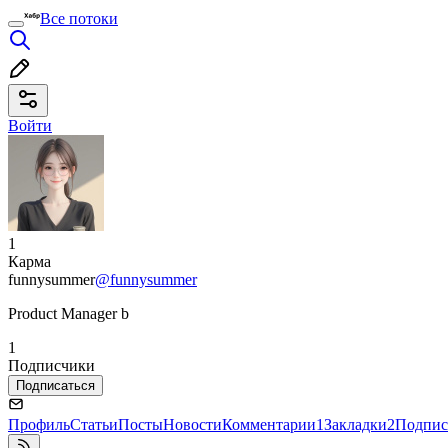
Все потоки
Войти
1
Карма
funnysummer
@funnysummer
Product Manager b
1
Подписчики
Подписаться
Профиль
Статьи
Посты
Новости
Комментарии
1
Закладки
2
Подпис