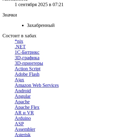
1 сентября 2025 в 07:21
Значки
Захабренный
Состоит в хабах
*nix
.NET
1С-Битрикс
3D-графика
3D-принтеры
Action Script
Adobe Flash
Ajax
Amazon Web Services
Android
Angular
Apache
Apache Flex
AR и VR
Arduino
ASP
Assembler
Asterisk