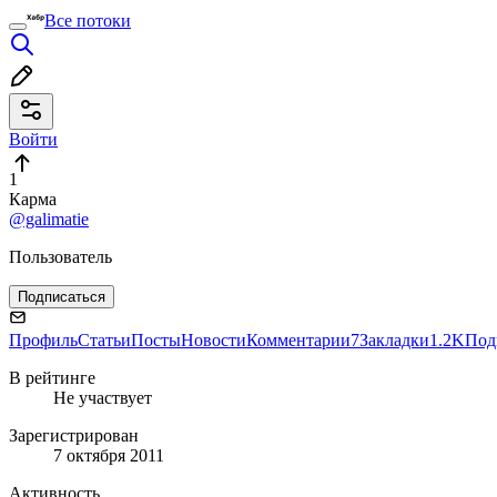
Все потоки
Войти
1
Карма
@galimatie
Пользователь
Подписаться
Профиль
Статьи
Посты
Новости
Комментарии
7
Закладки
1.2K
Под
В рейтинге
Не участвует
Зарегистрирован
7 октября 2011
Активность