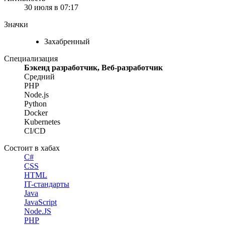
30 июля в 07:17
Значки
Захабренный
Специализация
Бэкенд разработчик, Веб-разработчик
Средний
PHP
Node.js
Python
Docker
Kubernetes
CI/CD
Состоит в хабах
C#
CSS
HTML
IT-стандарты
Java
JavaScript
Node.JS
PHP