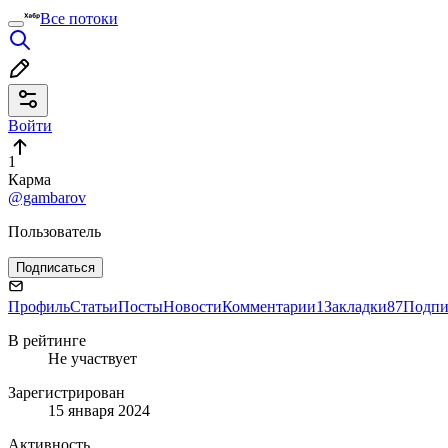
Все потоки
Войти
1
Карма
@gambarov
Пользователь
Подписаться
Профиль
Статьи
Посты
Новости
Комментарии
1
Закладки
87
Подпи
В рейтинге
Не участвует
Зарегистрирован
15 января 2024
Активность