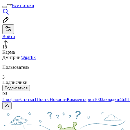
Все потоки
Войти
18
Карма
Дмитрий
@garfik
Пользователь
3
Подписчики
Подписаться
Профиль
Статьи
1
Посты
Новости
Комментарии
100
Закладки
463
П